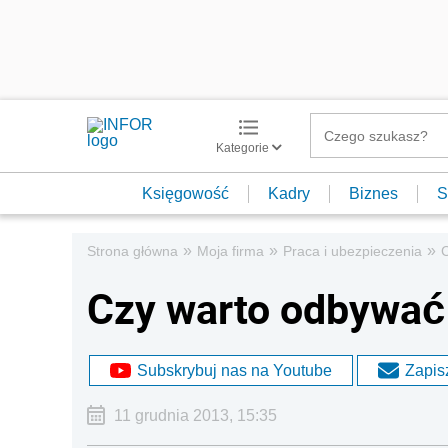
Kategorie
Księgowość
Kadry
Biznes
S
»
»
»
Strona główna
Moja firma
Praca i ubezpieczenia
C
Czy warto odbywać 
Subskrybuj nas na Youtube
Zapisz
11 grudnia 2013, 15:35