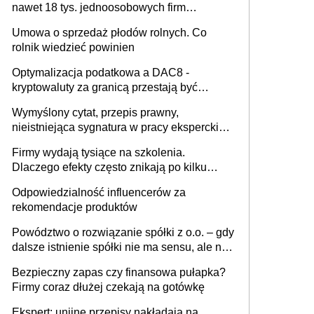
nawet 18 tys. jednoosobowych firm
miesięcznie
Umowa o sprzedaż płodów rolnych. Co
rolnik wiedzieć powinien
Optymalizacja podatkowa a DAC8 -
kryptowaluty za granicą przestają być
niewidoczne. I co dalej?
Wymyślony cytat, przepis prawny,
nieistniejąca sygnatura w pracy eksperckiej -
sam zakup ChatGPT to nie wdrożenie AI w
Firmy wydają tysiące na szkolenia.
firmie
Dlaczego efekty często znikają po kilku
tygodniach?
Odpowiedzialność influencerów za
rekomendacje produktów
Powództwo o rozwiązanie spółki z o.o. – gdy
dalsze istnienie spółki nie ma sensu, ale nie
wszyscy wspólnicy są tego zdania
Bezpieczny zapas czy finansowa pułapka?
Firmy coraz dłużej czekają na gotówkę
Ekspert: unijne przepisy nakładają na