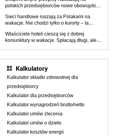
polskich przedsiębiorców nowe obowiązki w
zakresie opakowań
Sieci handlowe ruszają za Polakami na
wakacje. Nie chodzi tylko o kurorty – ta
walka o portfele klientów dzieje się także
Właściciele hoteli cieszą się z dobrej
tam, gdzie wielu spędzi urlop po cichu
koniunktury w wakacje. Spłacają długi, ale
już martwią się, co będzie jesienią
Kalkulatory
Kalkulator składki zdrowotnej dla
przedsiębiorcy
Kalkulator dla przedsiębiorców
Kalkulator wynagrodzeń brutto/netto
Kalkulator umów zlecenia
Kalkulator umów o dzieło
Kalkulator kosztów energii