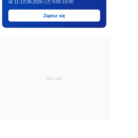
📅 11-12.08.2026 r.
🕐 9:00-15:00
Zapisz się
REKLAMA