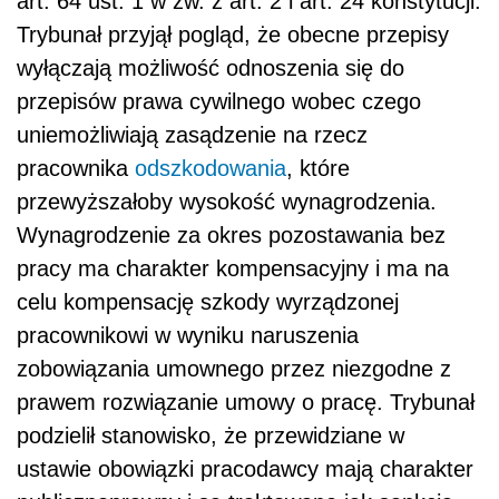
art. 64 ust. 1 w zw. z art. 2 i art. 24 konstytucji.
Trybunał przyjął pogląd, że obecne przepisy
wyłączają możliwość odnoszenia się do
przepisów prawa cywilnego wobec czego
uniemożliwiają zasądzenie na rzecz
pracownika
odszkodowania
, które
przewyższałoby wysokość wynagrodzenia.
Wynagrodzenie za okres pozostawania bez
pracy ma charakter kompensacyjny i ma na
celu kompensację szkody wyrządzonej
pracownikowi w wyniku naruszenia
zobowiązania umownego przez niezgodne z
prawem rozwiązanie umowy o pracę. Trybunał
podzielił stanowisko, że przewidziane w
ustawie obowiązki pracodawcy mają charakter