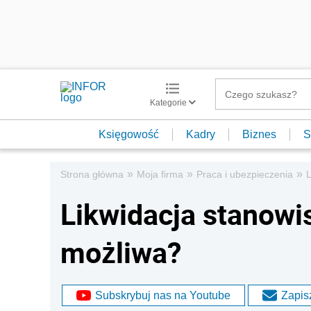
Kategorie
Księgowość
Kadry
Biznes
S
»
»
»
Strona główna
Moja firma
Praca i ubezpieczenia
L
Likwidacja stanowis
możliwa?
Subskrybuj nas na Youtube
Zapisz