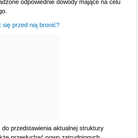
wadzone odpowiednie dowody mające na celu
go.
 się przed nią bronić?
o przedstawienia aktualnej struktury
także przesłuchać nowo zatrudnionych