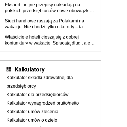
Ekspert: unijne przepisy nakładają na
polskich przedsiębiorców nowe obowiązki w
zakresie opakowań
Sieci handlowe ruszają za Polakami na
wakacje. Nie chodzi tylko o kurorty – ta
walka o portfele klientów dzieje się także
Właściciele hoteli cieszą się z dobrej
tam, gdzie wielu spędzi urlop po cichu
koniunktury w wakacje. Spłacają długi, ale
już martwią się, co będzie jesienią
Kalkulatory
Kalkulator składki zdrowotnej dla
przedsiębiorcy
Kalkulator dla przedsiębiorców
Kalkulator wynagrodzeń brutto/netto
Kalkulator umów zlecenia
Kalkulator umów o dzieło