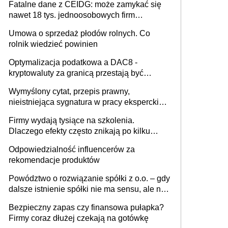
Fatalne dane z CEIDG: może zamykać się
nawet 18 tys. jednoosobowych firm
miesięcznie
Umowa o sprzedaż płodów rolnych. Co
rolnik wiedzieć powinien
Optymalizacja podatkowa a DAC8 -
kryptowaluty za granicą przestają być
niewidoczne. I co dalej?
Wymyślony cytat, przepis prawny,
nieistniejąca sygnatura w pracy eksperckiej -
sam zakup ChatGPT to nie wdrożenie AI w
Firmy wydają tysiące na szkolenia.
firmie
Dlaczego efekty często znikają po kilku
tygodniach?
Odpowiedzialność influencerów za
rekomendacje produktów
Powództwo o rozwiązanie spółki z o.o. – gdy
dalsze istnienie spółki nie ma sensu, ale nie
wszyscy wspólnicy są tego zdania
Bezpieczny zapas czy finansowa pułapka?
Firmy coraz dłużej czekają na gotówkę