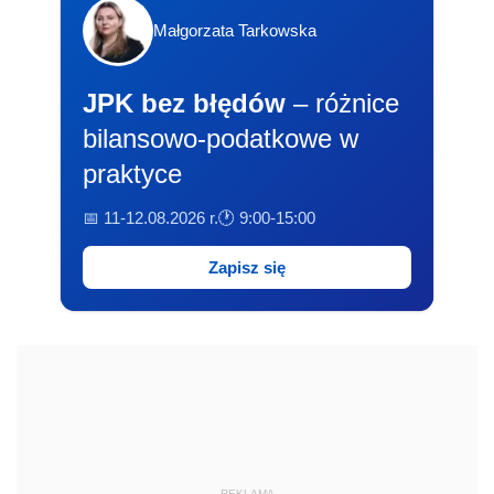
Małgorzata Tarkowska
JPK bez błędów
– różnice
bilansowo-podatkowe w
praktyce
📅 11-12.08.2026 r.
🕐 9:00-15:00
Zapisz się
REKLAMA