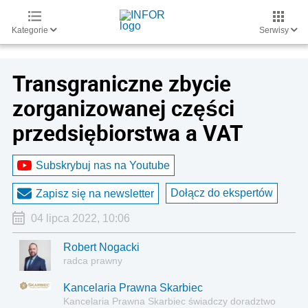
Kategorie
Serwisy
Transgraniczne zbycie
zorganizowanej części
przedsiębiorstwa a VAT
Subskrybuj nas na Youtube
Dołącz do ekspertów
Zapisz się na newsletter
04 lipca 2022, 10:06
Robert Nogacki
radca prawny
Kancelaria Prawna Skarbiec
Kancelaria Prawna Skarbiec świadczy doradztwo