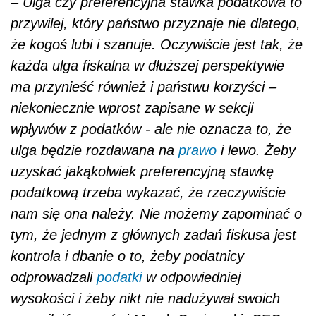
–
Ulga czy preferencyjna stawka podatkowa to
przywilej, który państwo przyznaje nie dlatego,
że kogoś lubi i szanuje. Oczywiście jest tak, że
każda ulga fiskalna w dłuższej perspektywie
ma przynieść również i państwu korzyści –
niekoniecznie wprost zapisane w sekcji
wpływów z podatków - ale nie oznacza to, że
ulga będzie rozdawana na
prawo
i lewo. Żeby
uzyskać jakąkolwiek preferencyjną stawkę
podatkową trzeba wykazać, że rzeczywiście
nam się ona należy. Nie możemy zapominać o
tym, że jednym z głównych zadań fiskusa jest
kontrola i dbanie o to, żeby podatnicy
odprowadzali
podatki
w odpowiedniej
wysokości i żeby nikt nie nadużywał swoich