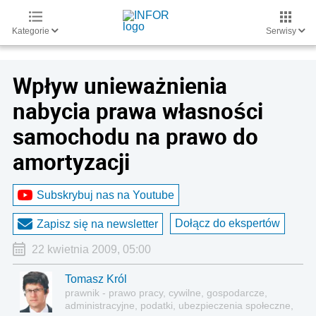
Kategorie
Serwisy
Wpływ unieważnienia
nabycia prawa własności
samochodu na prawo do
amortyzacji
Subskrybuj nas na Youtube
Dołącz do ekspertów
Zapisz się na newsletter
22 kwietnia 2009, 05:00
Tomasz Król
prawnik - prawo pracy, cywilne, gospodarcze,
administracyjne, podatki, ubezpieczenia społeczne,