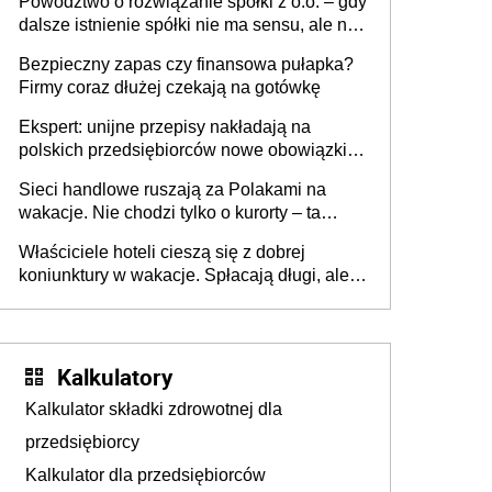
Powództwo o rozwiązanie spółki z o.o. – gdy
dalsze istnienie spółki nie ma sensu, ale nie
wszyscy wspólnicy są tego zdania
Bezpieczny zapas czy finansowa pułapka?
Firmy coraz dłużej czekają na gotówkę
Ekspert: unijne przepisy nakładają na
polskich przedsiębiorców nowe obowiązki w
zakresie opakowań
Sieci handlowe ruszają za Polakami na
wakacje. Nie chodzi tylko o kurorty – ta
walka o portfele klientów dzieje się także
Właściciele hoteli cieszą się z dobrej
tam, gdzie wielu spędzi urlop po cichu
koniunktury w wakacje. Spłacają długi, ale
już martwią się, co będzie jesienią
Kalkulatory
Kalkulator składki zdrowotnej dla
przedsiębiorcy
Kalkulator dla przedsiębiorców