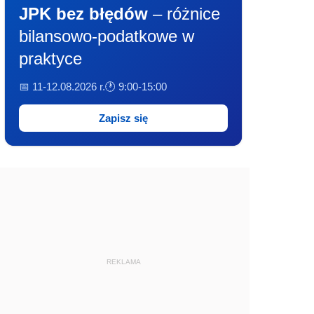
JPK bez błędów
– różnice
bilansowo-podatkowe w
praktyce
📅 11-12.08.2026 r.
🕐 9:00-15:00
Zapisz się
REKLAMA