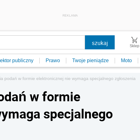
REKLAMA
Sklep
ektor publiczny
Prawo
Twoje pieniądze
Moto
ia podań w formie elektronicznej nie wymaga specjalnego zgłoszenia
odań w formie
 wymaga specjalnego