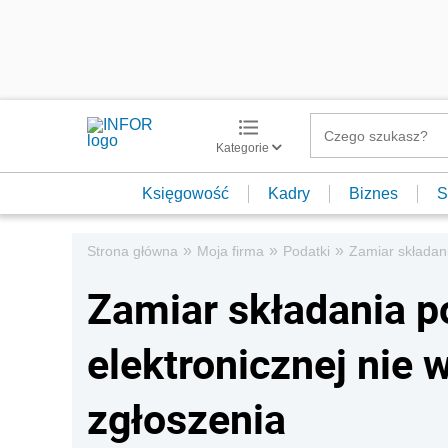
Kategorie
Księgowość
Kadry
Biznes
S
»
»
»
Strona główna
Moja firma
Podatki
Zamiar składan
Zamiar składania p
elektronicznej nie
zgłoszenia