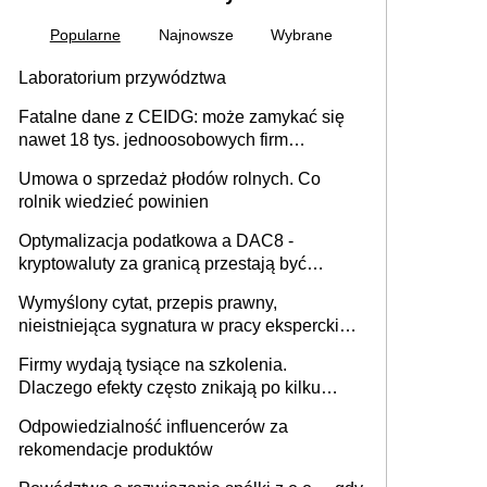
Popularne
Najnowsze
Wybrane
Laboratorium przywództwa
Fatalne dane z CEIDG: może zamykać się
nawet 18 tys. jednoosobowych firm
miesięcznie
Umowa o sprzedaż płodów rolnych. Co
rolnik wiedzieć powinien
Optymalizacja podatkowa a DAC8 -
kryptowaluty za granicą przestają być
niewidoczne. I co dalej?
Wymyślony cytat, przepis prawny,
nieistniejąca sygnatura w pracy eksperckiej -
sam zakup ChatGPT to nie wdrożenie AI w
Firmy wydają tysiące na szkolenia.
firmie
Dlaczego efekty często znikają po kilku
tygodniach?
Odpowiedzialność influencerów za
rekomendacje produktów