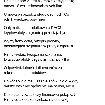
Fatalne dane z CEIDG: może zamykać się
nawet 18 tys. jednoosobowych firm
miesięcznie
Umowa o sprzedaż płodów rolnych. Co
rolnik wiedzieć powinien
Optymalizacja podatkowa a DAC8 -
kryptowaluty za granicą przestają być
niewidoczne. I co dalej?
Wymyślony cytat, przepis prawny,
nieistniejąca sygnatura w pracy eksperckiej -
sam zakup ChatGPT to nie wdrożenie AI w
Firmy wydają tysiące na szkolenia.
firmie
Dlaczego efekty często znikają po kilku
tygodniach?
Odpowiedzialność influencerów za
rekomendacje produktów
Powództwo o rozwiązanie spółki z o.o. – gdy
dalsze istnienie spółki nie ma sensu, ale nie
wszyscy wspólnicy są tego zdania
Bezpieczny zapas czy finansowa pułapka?
Firmy coraz dłużej czekają na gotówkę