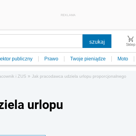
REKLAMA
Sklep
ektor publiczny
Prawo
Twoje pieniądze
Moto
»
acownik i ZUS
Jak pracodawca udziela urlopu proporcjonalnego
iela urlopu