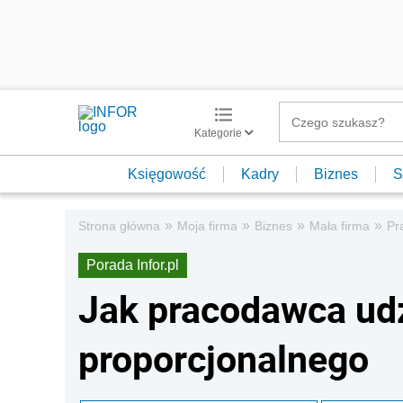
Kategorie
Księgowość
Kadry
Biznes
S
»
»
»
»
Strona główna
Moja firma
Biznes
Mała firma
Pr
Porada Infor.pl
Jak pracodawca udz
proporcjonalnego