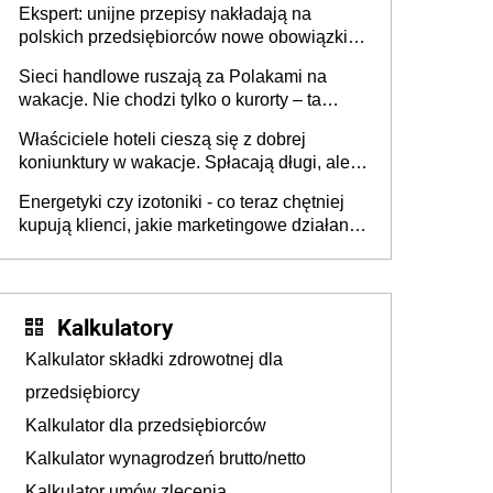
Ekspert: unijne przepisy nakładają na
polskich przedsiębiorców nowe obowiązki w
zakresie opakowań
Sieci handlowe ruszają za Polakami na
wakacje. Nie chodzi tylko o kurorty – ta
walka o portfele klientów dzieje się także
Właściciele hoteli cieszą się z dobrej
tam, gdzie wielu spędzi urlop po cichu
koniunktury w wakacje. Spłacają długi, ale
już martwią się, co będzie jesienią
Energetyki czy izotoniki - co teraz chętniej
kupują klienci, jakie marketingowe działania
podejmują sklepy
Kalkulatory
Kalkulator składki zdrowotnej dla
przedsiębiorcy
Kalkulator dla przedsiębiorców
Kalkulator wynagrodzeń brutto/netto
Kalkulator umów zlecenia