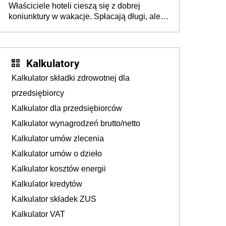
Właściciele hoteli cieszą się z dobrej
tam, gdzie wielu spędzi urlop po cichu
koniunktury w wakacje. Spłacają długi, ale
już martwią się, co będzie jesienią
Kalkulatory
Kalkulator składki zdrowotnej dla
przedsiębiorcy
Kalkulator dla przedsiębiorców
Kalkulator wynagrodzeń brutto/netto
Kalkulator umów zlecenia
Kalkulator umów o dzieło
Kalkulator kosztów energii
Kalkulator kredytów
Kalkulator składek ZUS
Kalkulator VAT