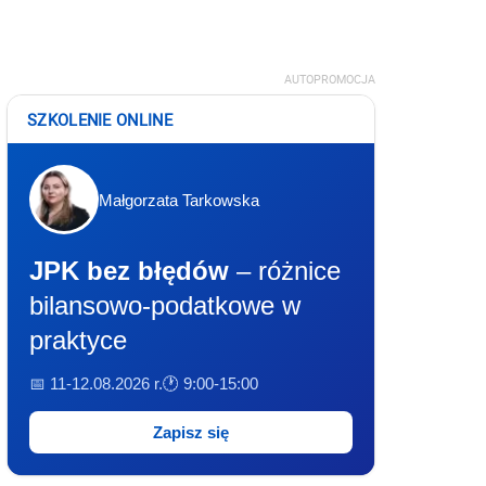
AUTOPROMOCJA
SZKOLENIE ONLINE
Małgorzata Tarkowska
JPK bez błędów
– różnice
bilansowo-podatkowe w
praktyce
📅 11-12.08.2026 r.
🕐 9:00-15:00
Zapisz się