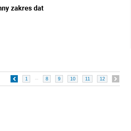
nny zakres dat
...
1
8
9
10
11
12