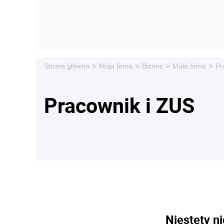
»
»
»
»
Strona główna
Moja firma
Biznes
Mała firma
Pr
Pracownik i ZUS
Niestety ni