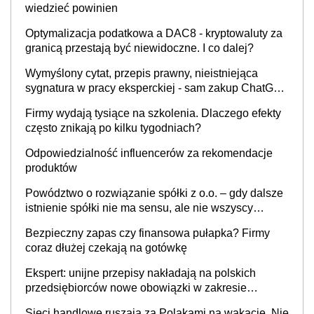
wiedzieć powinien
Optymalizacja podatkowa a DAC8 - kryptowaluty za
granicą przestają być niewidoczne. I co dalej?
Wymyślony cytat, przepis prawny, nieistniejąca
sygnatura w pracy eksperckiej - sam zakup ChatGPT
to nie wdrożenie AI w firmie
Firmy wydają tysiące na szkolenia. Dlaczego efekty
często znikają po kilku tygodniach?
Odpowiedzialność influencerów za rekomendacje
produktów
Powództwo o rozwiązanie spółki z o.o. – gdy dalsze
istnienie spółki nie ma sensu, ale nie wszyscy
wspólnicy są tego zdania
Bezpieczny zapas czy finansowa pułapka? Firmy
coraz dłużej czekają na gotówkę
Ekspert: unijne przepisy nakładają na polskich
przedsiębiorców nowe obowiązki w zakresie
opakowań
Sieci handlowe ruszają za Polakami na wakacje. Nie