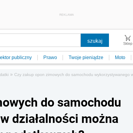
REKLAMA
Sklep
ektor publiczny
Prawo
Twoje pieniądze
Moto
»
datki
Czy zakup opon zimowych do samochodu wykorzystywanego w d
imowych do samochodu
w działalności można