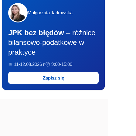
Małgorzata Tarkowska
JPK bez błędów
– różnice
bilansowo-podatkowe w
praktyce
📅 11-12.08.2026 r.
🕐 9:00-15:00
Zapisz się