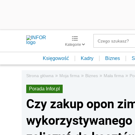
Kategorie
Księgowość
Kadry
Biznes
S
»
»
»
»
Strona główna
Moja firma
Biznes
Mała firma
Po
Porada Infor.pl
Czy zakup opon z
wykorzystywanego 