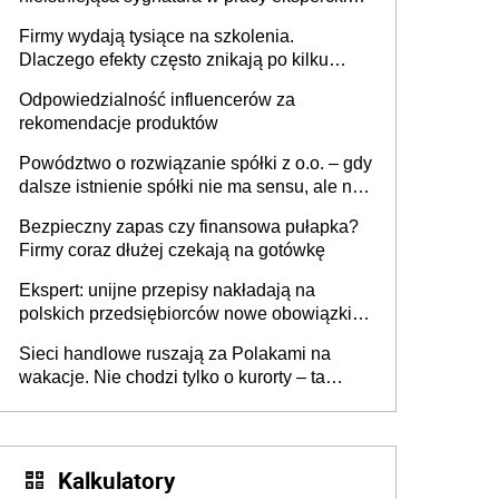
sam zakup ChatGPT to nie wdrożenie AI w
Firmy wydają tysiące na szkolenia.
firmie
Dlaczego efekty często znikają po kilku
tygodniach?
Odpowiedzialność influencerów za
rekomendacje produktów
Powództwo o rozwiązanie spółki z o.o. – gdy
dalsze istnienie spółki nie ma sensu, ale nie
wszyscy wspólnicy są tego zdania
Bezpieczny zapas czy finansowa pułapka?
Firmy coraz dłużej czekają na gotówkę
Ekspert: unijne przepisy nakładają na
polskich przedsiębiorców nowe obowiązki w
zakresie opakowań
Sieci handlowe ruszają za Polakami na
wakacje. Nie chodzi tylko o kurorty – ta
walka o portfele klientów dzieje się także
tam, gdzie wielu spędzi urlop po cichu
Kalkulatory