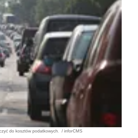
iczyć do kosztów podatkowych.
/
inforCMS