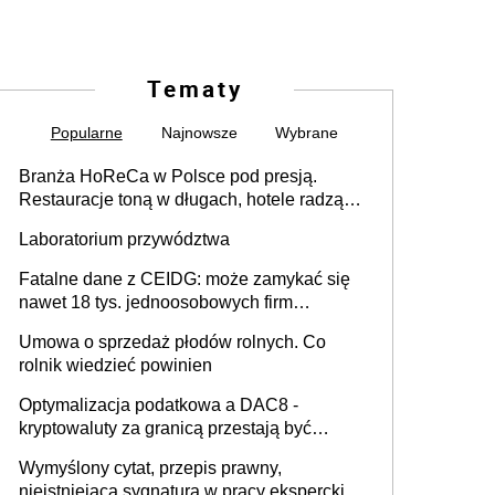
Tematy
Popularne
Najnowsze
Wybrane
Branża HoReCa w Polsce pod presją.
Restauracje toną w długach, hotele radzą
sobie lepiej [GOŚĆ INFOR.PL]
Laboratorium przywództwa
Fatalne dane z CEIDG: może zamykać się
nawet 18 tys. jednoosobowych firm
miesięcznie
Umowa o sprzedaż płodów rolnych. Co
rolnik wiedzieć powinien
Optymalizacja podatkowa a DAC8 -
kryptowaluty za granicą przestają być
niewidoczne. I co dalej?
Wymyślony cytat, przepis prawny,
nieistniejąca sygnatura w pracy eksperckiej -