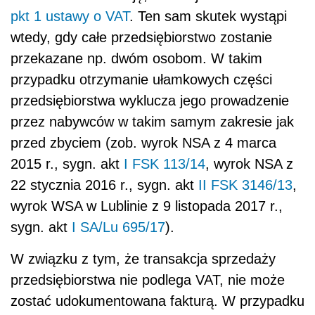
pkt 1 ustawy o VAT
. Ten sam skutek wystąpi
wtedy, gdy całe przedsiębiorstwo zostanie
przekazane np. dwóm osobom. W takim
przypadku otrzymanie ułamkowych części
przedsiębiorstwa wyklucza jego prowadzenie
przez nabywców w takim samym zakresie jak
przed zbyciem (zob. wyrok NSA z 4 marca
2015 r., sygn. akt
I FSK 113/14
, wyrok NSA z
22 stycznia 2016 r., sygn. akt
II FSK 3146/13
,
wyrok WSA w Lublinie z 9 listopada 2017 r.,
sygn. akt
I SA/Lu 695/17
).
W związku z tym, że transakcja sprzedaży
przedsiębiorstwa nie podlega VAT, nie może
zostać udokumentowana fakturą. W przypadku