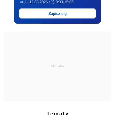
📅 11-12.08.2026 r.
🕐 9:00-15:00
Zapisz się
REKLAMA
Tematy