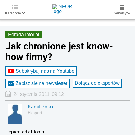
Kategorie
Serwisy
Porada Infor.pl
Jak chronione jest know-
how firmy?
Subskrybuj nas na Youtube
Dołącz do ekspertów
Zapisz się na newsletter
24 stycznia 2011, 09:12
Kamil Polak
Ekspert
epieniadz.blox.pl