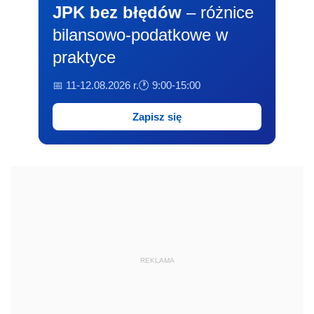
JPK bez błędów
– różnice
bilansowo-podatkowe w
praktyce
📅 11-12.08.2026 r.
🕐 9:00-15:00
Zapisz się
REKLAMA