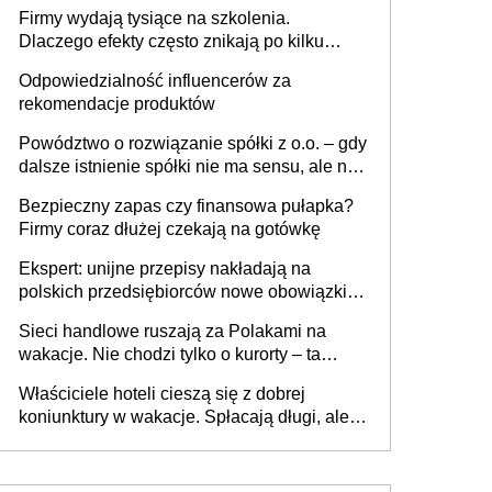
sam zakup ChatGPT to nie wdrożenie AI w
Firmy wydają tysiące na szkolenia.
firmie
Dlaczego efekty często znikają po kilku
tygodniach?
Odpowiedzialność influencerów za
rekomendacje produktów
Powództwo o rozwiązanie spółki z o.o. – gdy
dalsze istnienie spółki nie ma sensu, ale nie
wszyscy wspólnicy są tego zdania
Bezpieczny zapas czy finansowa pułapka?
Firmy coraz dłużej czekają na gotówkę
Ekspert: unijne przepisy nakładają na
polskich przedsiębiorców nowe obowiązki w
zakresie opakowań
Sieci handlowe ruszają za Polakami na
wakacje. Nie chodzi tylko o kurorty – ta
walka o portfele klientów dzieje się także
Właściciele hoteli cieszą się z dobrej
tam, gdzie wielu spędzi urlop po cichu
koniunktury w wakacje. Spłacają długi, ale
już martwią się, co będzie jesienią