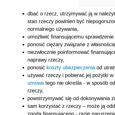
dbać o rzecz, utrzymywać ją w należy
stan rzeczy powinien być niepogorszo
normalnego używania,
umożliwić finansującemu sprawdzenie 
ponosić ciężary związane z własnością
niezwłocznie poinformować finansujące
naprawy rzeczy,
ponosić
koszty
ubezpieczenia
od utrat
używać rzeczy i pobierać jej pożytki 
umowa
tego nie określa - w sposób o
rzeczy,
powstrzymywać się od dokonywania zm
sam korzystać z rzeczy – może ją odda
zgodą finansującego - razie naruszen