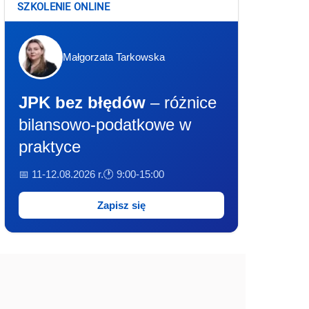
SZKOLENIE ONLINE
Małgorzata Tarkowska
JPK bez błędów
– różnice
bilansowo-podatkowe w
praktyce
📅 11-12.08.2026 r.
🕐 9:00-15:00
Zapisz się