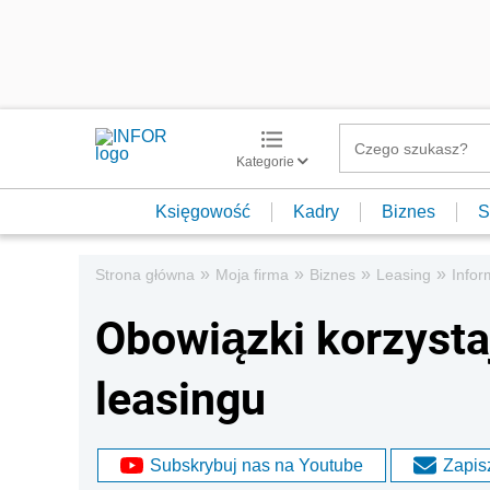
Kategorie
Księgowość
Kadry
Biznes
S
»
»
»
»
Strona główna
Moja firma
Biznes
Leasing
Info
Obowiązki korzyst
leasingu
Subskrybuj nas na Youtube
Zapisz