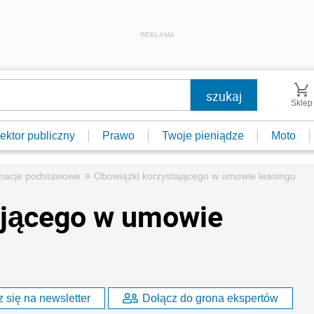
REKLAMA
Sklep
ektor publiczny
Prawo
Twoje pieniądze
Moto
»
rmacje podstawowe
Obowiązki korzystającego w umowie leasingu
ającego w umowie
 się na newsletter
Dołącz do grona ekspertów