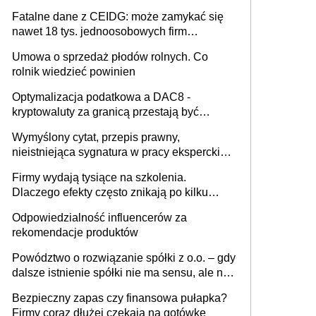
Fatalne dane z CEIDG: może zamykać się
nawet 18 tys. jednoosobowych firm
miesięcznie
Umowa o sprzedaż płodów rolnych. Co
rolnik wiedzieć powinien
Optymalizacja podatkowa a DAC8 -
kryptowaluty za granicą przestają być
niewidoczne. I co dalej?
Wymyślony cytat, przepis prawny,
nieistniejąca sygnatura w pracy eksperckiej -
sam zakup ChatGPT to nie wdrożenie AI w
Firmy wydają tysiące na szkolenia.
firmie
Dlaczego efekty często znikają po kilku
tygodniach?
Odpowiedzialność influencerów za
rekomendacje produktów
Powództwo o rozwiązanie spółki z o.o. – gdy
dalsze istnienie spółki nie ma sensu, ale nie
wszyscy wspólnicy są tego zdania
Bezpieczny zapas czy finansowa pułapka?
Firmy coraz dłużej czekają na gotówkę