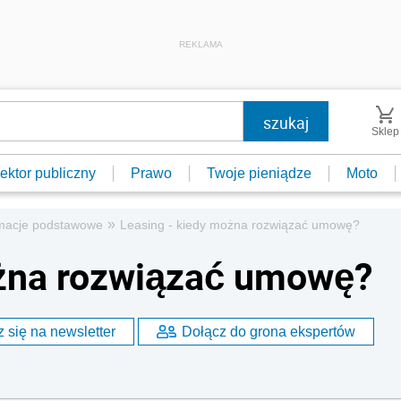
REKLAMA
Sklep
ektor publiczny
Prawo
Twoje pieniądze
Moto
»
rmacje podstawowe
Leasing - kiedy można rozwiązać umowę?
ożna rozwiązać umowę?
 się na newsletter
Dołącz do grona ekspertów