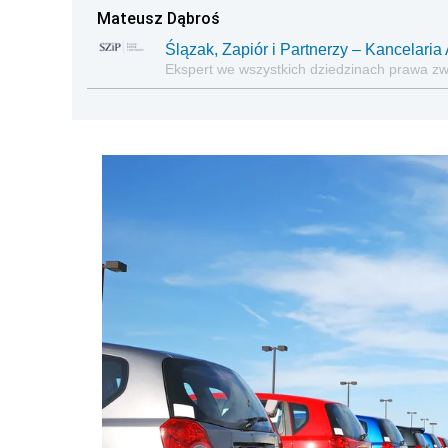
Mateusz Dąbroś
Ślązak, Zapiór i Partnerzy – Kancelar
Ekspert we wszystkich dziedzinach prawa z