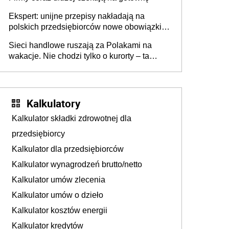
Ekspert: unijne przepisy nakładają na
polskich przedsiębiorców nowe obowiązki w
zakresie opakowań
Sieci handlowe ruszają za Polakami na
wakacje. Nie chodzi tylko o kurorty – ta
walka o portfele klientów dzieje się także
tam, gdzie wielu spędzi urlop po cichu
Kalkulatory
Kalkulator składki zdrowotnej dla
przedsiębiorcy
Kalkulator dla przedsiębiorców
Kalkulator wynagrodzeń brutto/netto
Kalkulator umów zlecenia
Kalkulator umów o dzieło
Kalkulator kosztów energii
Kalkulator kredytów