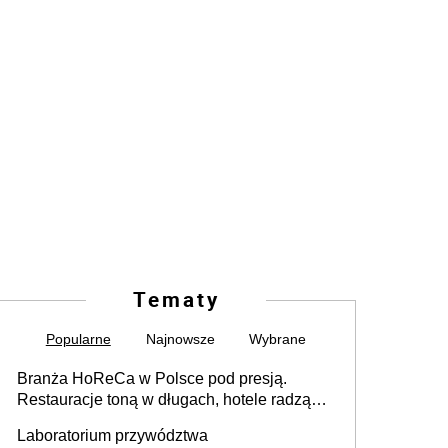
Tematy
Popularne
Najnowsze
Wybrane
Branża HoReCa w Polsce pod presją.
Restauracje toną w długach, hotele radzą
sobie lepiej [GOŚĆ INFOR.PL]
Laboratorium przywództwa