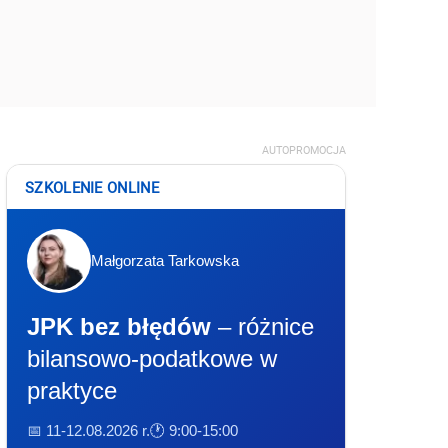
AUTOPROMOCJA
SZKOLENIE ONLINE
Małgorzata Tarkowska
JPK bez błędów
– różnice
bilansowo-podatkowe w
praktyce
📅 11-12.08.2026 r.
🕐 9:00-15:00