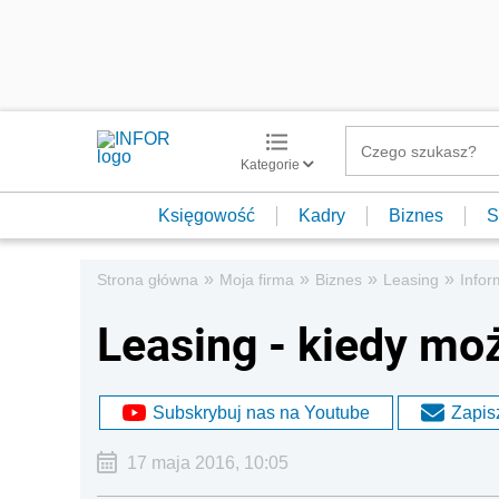
Kategorie
Księgowość
Kadry
Biznes
S
»
»
»
»
Strona główna
Moja firma
Biznes
Leasing
Info
Leasing - kiedy m
Subskrybuj nas na Youtube
Zapisz
17 maja 2016, 10:05