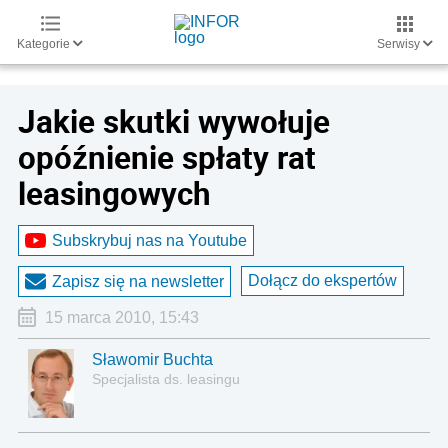
Kategorie
Serwisy
Jakie skutki wywołuje
opóźnienie spłaty rat
leasingowych
Subskrybuj nas na Youtube
Dołącz do ekspertów
Zapisz się na newsletter
15 marca 2010, 15:43
Sławomir Buchta
Specjalista ds. leasingu