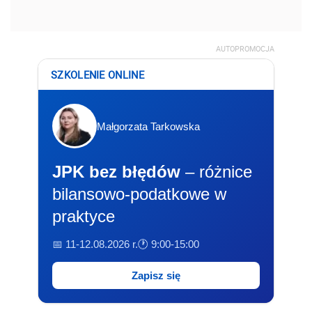
AUTOPROMOCJA
SZKOLENIE ONLINE
Małgorzata Tarkowska
JPK bez błędów
– różnice
bilansowo-podatkowe w
praktyce
📅 11-12.08.2026 r.
🕐 9:00-15:00
Zapisz się