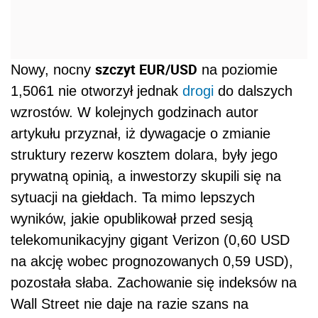
sytuacji na giełdach. Ta mimo lepszych
wyników, jakie opublikował przed sesją
telekomunikacyjny gigant Verizon (0,60 USD
na akcję wobec prognozowanych 0,59 USD),
pozostała słaba. Zachowanie się indeksów na
Wall Street nie daje na razie szans na
odwrócenie negatywnej tendencji z piątku. W
efekcie, jeżeli dzisiaj również zakończymy
handel
na minusach, to będzie to sygnałem do
spadku EUR/USD w okolice 1,49. Po południu
para ta znalazła się poniżej bariery 1,50
spadając w okolice 1,4970 (stan z godz.
16:24).
EUR/USD
Możliwy spadek
może przełożyć się
na osłabienie złotego, zwłaszcza ruch