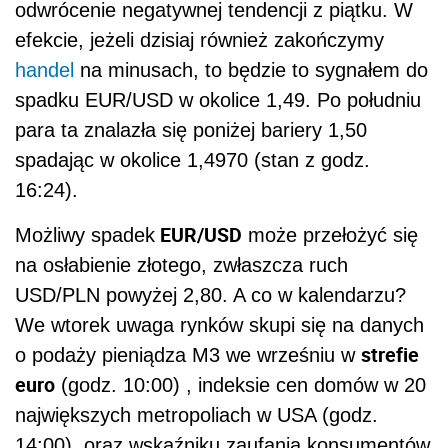
USD/PLN powyżej 2,80. A co w kalendarzu?
We wtorek uwaga rynków skupi się na danych
strefie
o podaży pieniądza M3 we wrześniu w
euro
(godz. 10:00) , indeksie cen domów w 20
największych metropoliach w USA (godz.
14:00), oraz wskaźniku zaufania konsumentów
sporządzanym przez instytut Conference
Board (godz. 16:00). Widać jednak, iż
inwestorzy na rynkach szykują się do
kluczowych w tym tygodniu danych o
PKB w III kwartale
amerykańskim
, które
poznamy w czwartek.
POWIĄZANE