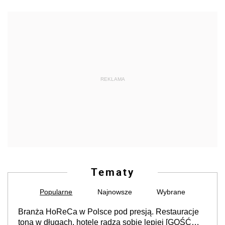
Tematy
Popularne
Najnowsze
Wybrane
Branża HoReCa w Polsce pod presją. Restauracje
toną w długach, hotele radzą sobie lepiej [GOŚĆ
INFOR.PL]
Laboratorium przywództwa
Fatalne dane z CEIDG: może zamykać się nawet 18
tys. jednoosobowych firm miesięcznie
Umowa o sprzedaż płodów rolnych. Co rolnik
wiedzieć powinien
Optymalizacja podatkowa a DAC8 - kryptowaluty za
granicą przestają być niewidoczne. I co dalej?
Wymyślony cytat, przepis prawny, nieistniejąca
sygnatura w pracy eksperckiej - sam zakup ChatGPT