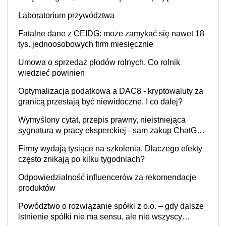
to nie wdrożenie AI w firmie
Firmy wydają tysiące na szkolenia. Dlaczego efekty
często znikają po kilku tygodniach?
Odpowiedzialność influencerów za rekomendacje
produktów
Powództwo o rozwiązanie spółki z o.o. – gdy dalsze
istnienie spółki nie ma sensu, ale nie wszyscy
wspólnicy są tego zdania
Bezpieczny zapas czy finansowa pułapka? Firmy
coraz dłużej czekają na gotówkę
Ekspert: unijne przepisy nakładają na polskich
przedsiębiorców nowe obowiązki w zakresie
opakowań
Sieci handlowe ruszają za Polakami na wakacje. Nie
chodzi tylko o kurorty – ta walka o portfele klientów
dzieje się także tam, gdzie wielu spędzi urlop po
cichu
Kalkulatory