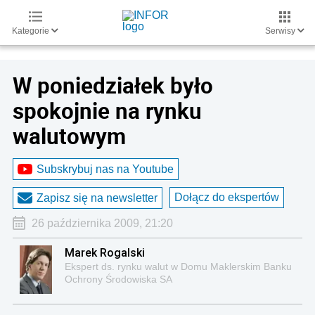
Kategorie
Serwisy
W poniedziałek było
spokojnie na rynku
walutowym
Subskrybuj nas na Youtube
Dołącz do ekspertów
Zapisz się na newsletter
26 października 2009, 21:20
Marek Rogalski
Ekspert ds. rynku walut w Domu Maklerskim Banku
Ochrony Środowiska SA