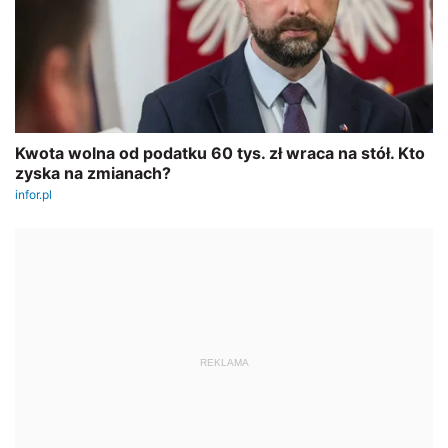
REKLAMA
AUTOPROMOCJA
SZKOLENIE ONLINE
Małgorzata Tarkowska
JPK bez błędów
– różnice