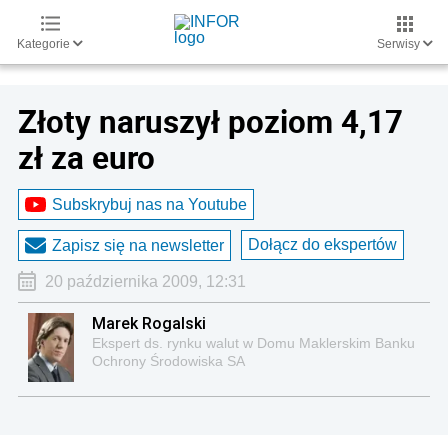
Kategorie
Serwisy
Złoty naruszył poziom 4,17
zł za euro
Subskrybuj nas na Youtube
Dołącz do ekspertów
Zapisz się na newsletter
20 października 2009, 12:31
Marek Rogalski
Ekspert ds. rynku walut w Domu Maklerskim Banku
Ochrony Środowiska SA