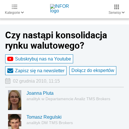
Kategorie
Serwisy
Czy nastąpi konsolidacja
rynku walutowego?
Subskrybuj nas na Youtube
Dołącz do ekspertów
Zapisz się na newsletter
02 grudnia 2010, 11:15
Joanna Pluta
analityk w Departamencie Analiz TMS Brokers
Tomasz Regulski
analityk DM TMS Brokers