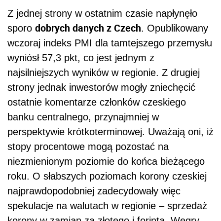
Z jednej strony w ostatnim czasie napłynęło
dobrych danych z Czech
sporo
. Opublikowany
wczoraj indeks PMI dla tamtejszego przemysłu
wyniósł 57,3 pkt, co jest jednym z
najsilniejszych wyników w regionie. Z drugiej
strony jednak inwestorów mogły zniechęcić
ostatnie komentarze członków czeskiego
banku centralnego, przynajmniej w
perspektywie krótkoterminowej. Uważają oni, iż
stopy procentowe mogą pozostać na
niezmienionym poziomie do końca bieżącego
roku. O słabszych poziomach korony czeskiej
najprawdopodobniej zadecydowały więc
spekulacje na walutach w regionie – sprzedaż
korony w zamian za złotego i forinta. Węgry