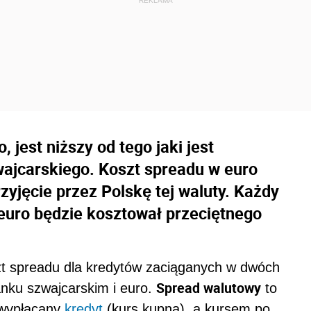
 jest niższy od tego jaki jest
ajcarskiego. Koszt spreadu w euro
zyjęcie przez Polskę tej waluty. Każdy
euro będzie kosztował przeciętnego
szt spreadu dla kredytów zaciąganych w dwóch
Spread walutowy
anku szwajcarskim i euro.
to
 wypłacany
kredyt
(kurs kupna), a kursem po