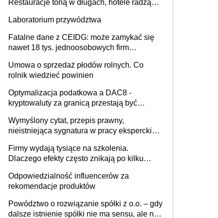
Restauracje toną w długach, hotele radzą
sobie lepiej [GOŚĆ INFOR.PL]
Laboratorium przywództwa
Fatalne dane z CEIDG: może zamykać się
nawet 18 tys. jednoosobowych firm
miesięcznie
Umowa o sprzedaż płodów rolnych. Co
rolnik wiedzieć powinien
Optymalizacja podatkowa a DAC8 -
kryptowaluty za granicą przestają być
niewidoczne. I co dalej?
Wymyślony cytat, przepis prawny,
nieistniejąca sygnatura w pracy eksperckiej -
sam zakup ChatGPT to nie wdrożenie AI w
Firmy wydają tysiące na szkolenia.
firmie
Dlaczego efekty często znikają po kilku
tygodniach?
Odpowiedzialność influencerów za
rekomendacje produktów
Powództwo o rozwiązanie spółki z o.o. – gdy
dalsze istnienie spółki nie ma sensu, ale nie