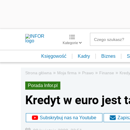
Kategorie
Księgowość
Kadry
Biznes
S
»
»
»
»
Strona główna
Moja firma
Prawo
Finanse
Kredy
Porada Infor.pl
Kredyt w euro jest 
Subskrybuj nas na Youtube
Zapisz