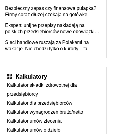
wszyscy wspólnicy są tego zdania
Bezpieczny zapas czy finansowa pułapka?
Firmy coraz dłużej czekają na gotówkę
Ekspert: unijne przepisy nakładają na
polskich przedsiębiorców nowe obowiązki w
zakresie opakowań
Sieci handlowe ruszają za Polakami na
wakacje. Nie chodzi tylko o kurorty – ta
walka o portfele klientów dzieje się także
tam, gdzie wielu spędzi urlop po cichu
Kalkulatory
Kalkulator składki zdrowotnej dla
przedsiębiorcy
Kalkulator dla przedsiębiorców
Kalkulator wynagrodzeń brutto/netto
Kalkulator umów zlecenia
Kalkulator umów o dzieło