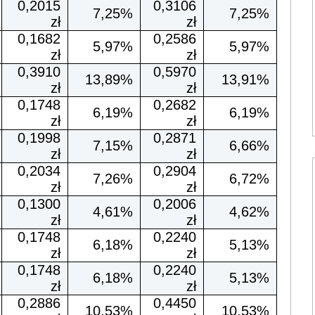
0,2015
0,3106
7,25%
7,25%
zł
zł
0,1682
0,2586
5,97%
5,97%
zł
zł
0,3910
0,5970
13,89%
13,91%
zł
zł
0,1748
0,2682
6,19%
6,19%
zł
zł
0,1998
0,2871
7,15%
6,66%
zł
zł
0,2034
0,2904
7,26%
6,72%
zł
zł
0,1300
0,2006
4,61%
4,62%
zł
zł
0,1748
0,2240
6,18%
5,13%
zł
zł
0,1748
0,2240
6,18%
5,13%
zł
zł
0,2886
0,4450
10,53%
10,53%