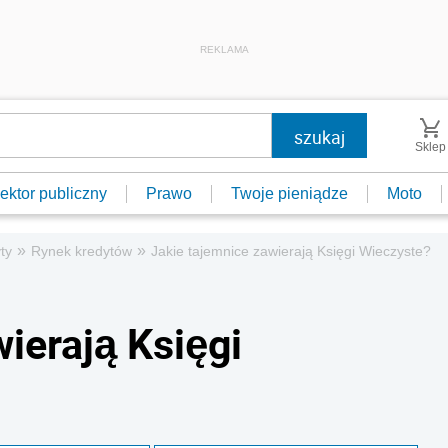
REKLAMA
Sklep
ektor publiczny
Prawo
Twoje pieniądze
Moto
»
»
ty
Rynek kredytów
Jakie tajemnice zawierają Księgi Wieczyste?
ierają Księgi