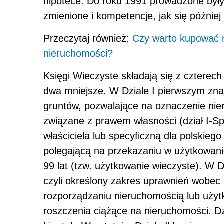
hipotece. Do roku 1991 prowadzone były 
zmienione i kompetencje, jak się późnie
Przeczytaj również:
Czy warto kupować 
nieruchomości?
Księgi Wieczyste składają się z czterech 
dwa mniejsze. W Dziale I pierwszym zna
gruntów, pozwalające na oznaczenie nie
związane z prawem własności (dział I-Sp
właściciela lub specyficzną dla polskie
polegającą na przekazaniu w użytkowani
99 lat (tzw. użytkowanie wieczyste). W 
czyli określony zakres uprawnień wobec
rozporządzaniu nieruchomością lub użyt
roszczenia ciążące na nieruchomości. Dz