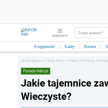
Kategorie
Księgowość
Kadry
Biznes
S
»
»
»
»
Strona główna
Moja firma
Prawo
Finanse
Kredy
Porada Infor.pl
Jakie tajemnice zaw
Wieczyste?