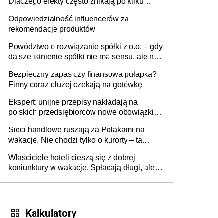
Dlaczego efekty często znikają po kilku
tygodniach?
Odpowiedzialność influencerów za
rekomendacje produktów
Powództwo o rozwiązanie spółki z o.o. – gdy
dalsze istnienie spółki nie ma sensu, ale nie
wszyscy wspólnicy są tego zdania
Bezpieczny zapas czy finansowa pułapka?
Firmy coraz dłużej czekają na gotówkę
Ekspert: unijne przepisy nakładają na
polskich przedsiębiorców nowe obowiązki w
zakresie opakowań
Sieci handlowe ruszają za Polakami na
wakacje. Nie chodzi tylko o kurorty – ta
walka o portfele klientów dzieje się także
Właściciele hoteli cieszą się z dobrej
tam, gdzie wielu spędzi urlop po cichu
koniunktury w wakacje. Spłacają długi, ale
już martwią się, co będzie jesienią
Kalkulatory