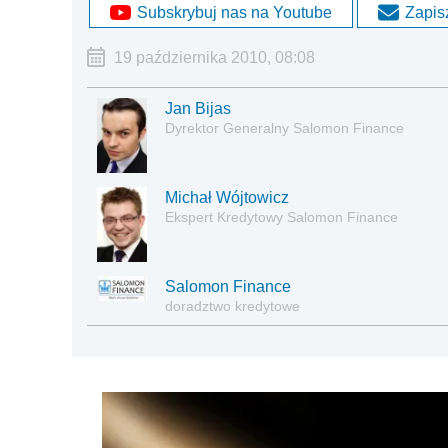
Subskrybuj nas na Youtube
Zapisz
19 października 2010, 08:08
Jan Bijas
Dyrektor Generalny Salomon Finance
Michał Wójtowicz
Ekspert Kredytowy Salomon Finance
Salomon Finance
doradztwo kredytowe