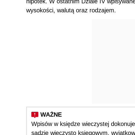
hipotek. W ostatnim Dziale IV wpisywane s
wysokości, walutą oraz rodzajem.
Wpisów w księdze wieczystej dokonuje
sądzie wieczysto księgowym, wyjątko