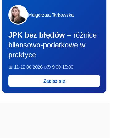
Małgorzata Tarkowska
JPK bez błędów
– różnice
bilansowo-podatkowe w
praktyce
📅 11-12.08.2026 r.
🕐 9:00-15:00
Zapisz się