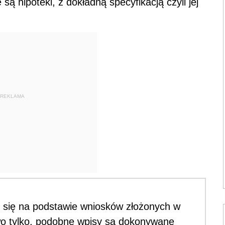
ą hipoteki, z dokładną specyfikacją czyli jej
REKLAMA
 się na podstawie wniosków złożonych w
wo tylko, podobne wpisy są dokonywane