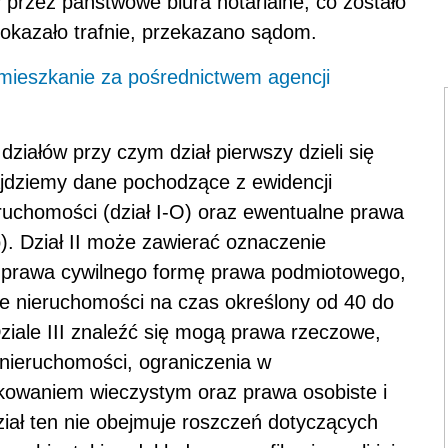
przez państwowe biura notarialne, co zostało
j okazało trafnie, przekazano sądom.
mieszkanie za pośrednictwem agencji
działów przy czym dział pierwszy dzieli się
jdziemy dane pochodzące z ewidencji
ruchomości (dział I-O) oraz ewentualne prawa
). Dział II może zawierać oznaczenie
go prawa cywilnego formę prawa podmiotowego,
e nieruchomości na czas określony od 40 do
Dziale III znaleźć się mogą prawa rzeczowe,
 nieruchomości, ograniczenia w
kowaniem wieczystym oraz prawa osobiste i
iał ten nie obejmuje roszczeń dotyczących