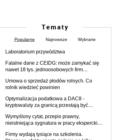
Tematy
Popularne
Najnowsze
Wybrane
Laboratorium przywództwa
Fatalne dane z CEIDG: może zamykać się
nawet 18 tys. jednoosobowych firm
miesięcznie
Umowa o sprzedaż płodów rolnych. Co
rolnik wiedzieć powinien
Optymalizacja podatkowa a DAC8 -
kryptowaluty za granicą przestają być
niewidoczne. I co dalej?
Wymyślony cytat, przepis prawny,
nieistniejąca sygnatura w pracy eksperckiej -
sam zakup ChatGPT to nie wdrożenie AI w
Firmy wydają tysiące na szkolenia.
firmie