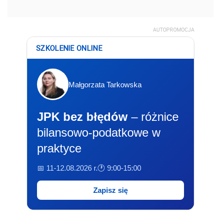
AUTOPROMOCJA
SZKOLENIE ONLINE
Małgorzata Tarkowska
JPK bez błędów
– różnice
bilansowo-podatkowe w
praktyce
📅 11-12.08.2026 r.
🕐 9:00-15:00
Zapisz się