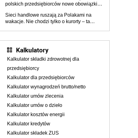
polskich przedsiębiorców nowe obowiązki w
zakresie opakowań
Sieci handlowe ruszają za Polakami na
wakacje. Nie chodzi tylko o kurorty – ta
walka o portfele klientów dzieje się także
tam, gdzie wielu spędzi urlop po cichu
Kalkulatory
Kalkulator składki zdrowotnej dla
przedsiębiorcy
Kalkulator dla przedsiębiorców
Kalkulator wynagrodzeń brutto/netto
Kalkulator umów zlecenia
Kalkulator umów o dzieło
Kalkulator kosztów energii
Kalkulator kredytów
Kalkulator składek ZUS