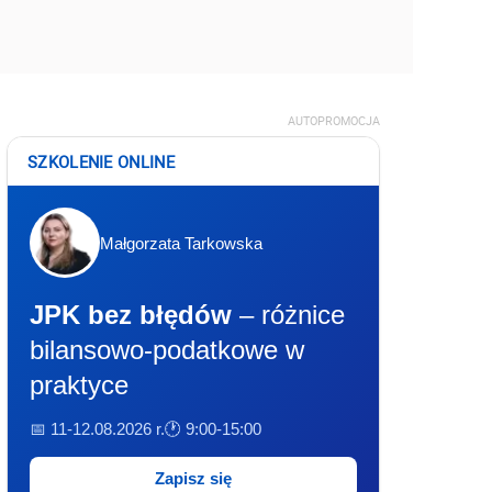
AUTOPROMOCJA
SZKOLENIE ONLINE
Małgorzata Tarkowska
JPK bez błędów
– różnice
bilansowo-podatkowe w
praktyce
📅 11-12.08.2026 r.
🕐 9:00-15:00
Zapisz się