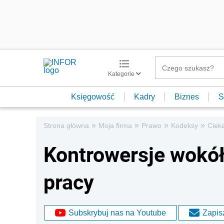
Kategorie
Księgowość
Kadry
Biznes
S
»
»
»
»
Strona główna
Moja firma
Prawo
Kodeksy
Ciek
Kontrowersje wokó
pracy
Subskrybuj nas na Youtube
Zapisz