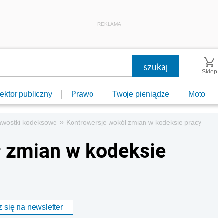
REKLAMA
Sklep
ektor publiczny
Prawo
Twoje pieniądze
Moto
»
awostki kodeksowe
Kontrowersje wokół zmian w kodeksie pracy
ł zmian w kodeksie
 się na newsletter