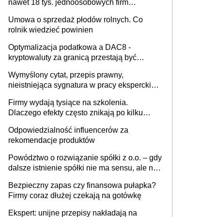
nawet 18 tys. jednoosobowych firm
miesięcznie
Umowa o sprzedaż płodów rolnych. Co
rolnik wiedzieć powinien
Optymalizacja podatkowa a DAC8 -
kryptowaluty za granicą przestają być
niewidoczne. I co dalej?
Wymyślony cytat, przepis prawny,
nieistniejąca sygnatura w pracy eksperckiej -
sam zakup ChatGPT to nie wdrożenie AI w
Firmy wydają tysiące na szkolenia.
firmie
Dlaczego efekty często znikają po kilku
tygodniach?
Odpowiedzialność influencerów za
rekomendacje produktów
Powództwo o rozwiązanie spółki z o.o. – gdy
dalsze istnienie spółki nie ma sensu, ale nie
wszyscy wspólnicy są tego zdania
Bezpieczny zapas czy finansowa pułapka?
Firmy coraz dłużej czekają na gotówkę
Ekspert: unijne przepisy nakładają na