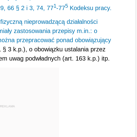
1
5
9, 66 § 2 i 3, 74, 77
-77
Kodeksu pracy.
izyczną nieprowadzącą działalności
iały zastosowania przepisy m.in.: o
 można przepracować ponad obowiązujący
1 § 3 k.p.), o obowiązku ustalania przez
m uwag podwładnych (art. 163 k.p.) itp.
REKLAMA