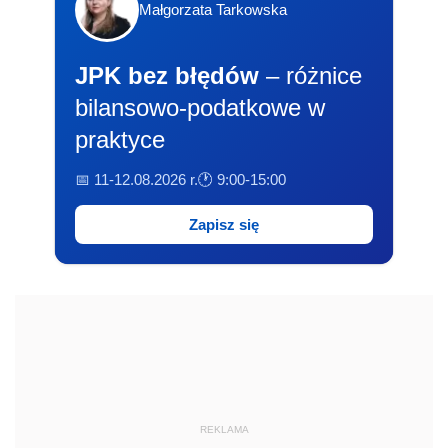
Małgorzata Tarkowska
JPK bez błędów
– różnice
bilansowo-podatkowe w
praktyce
📅 11-12.08.2026 r.
🕐 9:00-15:00
Zapisz się
REKLAMA