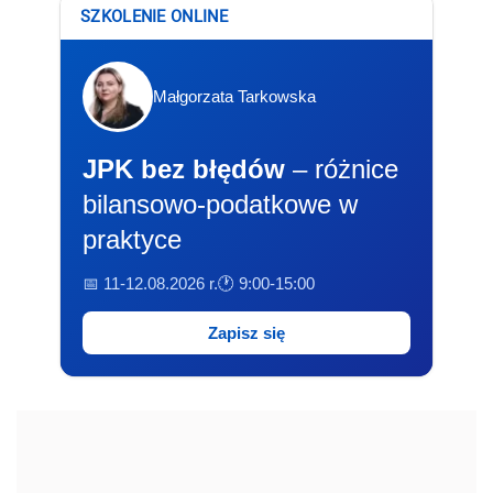
SZKOLENIE ONLINE
Małgorzata Tarkowska
JPK bez błędów
– różnice
bilansowo-podatkowe w
praktyce
📅 11-12.08.2026 r.
🕐 9:00-15:00
Zapisz się