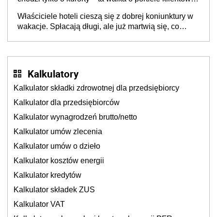
dzieje się także tam, gdzie wielu spędzi urlop po
Właściciele hoteli cieszą się z dobrej koniunktury w
cichu
wakacje. Spłacają długi, ale już martwią się, co
będzie jesienią
Kalkulatory
Kalkulator składki zdrowotnej dla przedsiębiorcy
Kalkulator dla przedsiębiorców
Kalkulator wynagrodzeń brutto/netto
Kalkulator umów zlecenia
Kalkulator umów o dzieło
Kalkulator kosztów energii
Kalkulator kredytów
Kalkulator składek ZUS
Kalkulator VAT