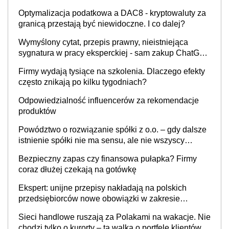
Optymalizacja podatkowa a DAC8 - kryptowaluty za
granicą przestają być niewidoczne. I co dalej?
Wymyślony cytat, przepis prawny, nieistniejąca
sygnatura w pracy eksperckiej - sam zakup ChatGPT
to nie wdrożenie AI w firmie
Firmy wydają tysiące na szkolenia. Dlaczego efekty
często znikają po kilku tygodniach?
Odpowiedzialność influencerów za rekomendacje
produktów
Powództwo o rozwiązanie spółki z o.o. – gdy dalsze
istnienie spółki nie ma sensu, ale nie wszyscy
wspólnicy są tego zdania
Bezpieczny zapas czy finansowa pułapka? Firmy
coraz dłużej czekają na gotówkę
Ekspert: unijne przepisy nakładają na polskich
przedsiębiorców nowe obowiązki w zakresie
opakowań
Sieci handlowe ruszają za Polakami na wakacje. Nie
chodzi tylko o kurorty – ta walka o portfele klientów