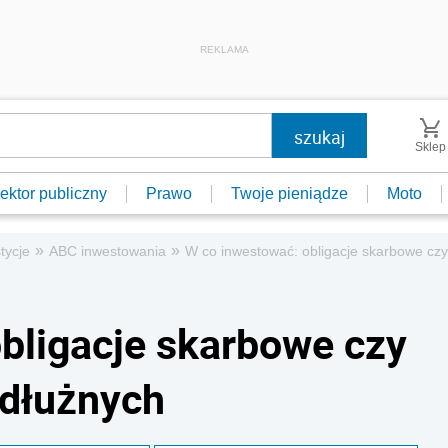
REKLAMA
Sklep
ektor publiczny
Prawo
Twoje pieniądze
Moto
»
»
tycje
ABC inwestowania
W co inwestować: obligacje skarbowe cz
bligacje skarbowe czy
 dłużnych