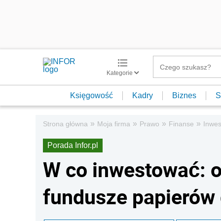
Kategorie
Księgowość
Kadry
Biznes
S
»
»
»
»
Strona główna
Moja firma
Prawo
Finanse
Inwes
Porada Infor.pl
W co inwestować: o
fundusze papierów