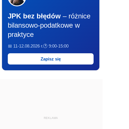
JPK bez błędów
– różnice
bilansowo-podatkowe w
praktyce
📅 11-12.08.2026 r.
🕐 9:00-15:00
Zapisz się
REKLAMA