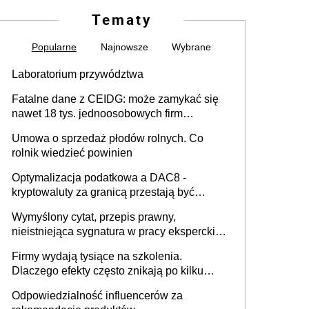
Tematy
Popularne
Najnowsze
Wybrane
Laboratorium przywództwa
Fatalne dane z CEIDG: może zamykać się
nawet 18 tys. jednoosobowych firm
miesięcznie
Umowa o sprzedaż płodów rolnych. Co
rolnik wiedzieć powinien
Optymalizacja podatkowa a DAC8 -
kryptowaluty za granicą przestają być
niewidoczne. I co dalej?
Wymyślony cytat, przepis prawny,
nieistniejąca sygnatura w pracy eksperckiej -
sam zakup ChatGPT to nie wdrożenie AI w
Firmy wydają tysiące na szkolenia.
firmie
Dlaczego efekty często znikają po kilku
tygodniach?
Odpowiedzialność influencerów za