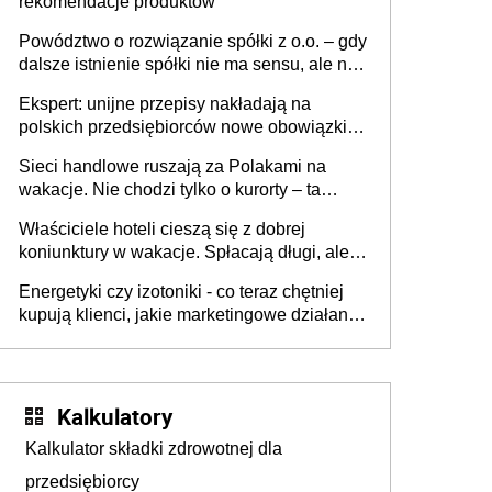
rekomendacje produktów
Powództwo o rozwiązanie spółki z o.o. – gdy
dalsze istnienie spółki nie ma sensu, ale nie
wszyscy wspólnicy są tego zdania
Ekspert: unijne przepisy nakładają na
polskich przedsiębiorców nowe obowiązki w
zakresie opakowań
Sieci handlowe ruszają za Polakami na
wakacje. Nie chodzi tylko o kurorty – ta
walka o portfele klientów dzieje się także
Właściciele hoteli cieszą się z dobrej
tam, gdzie wielu spędzi urlop po cichu
koniunktury w wakacje. Spłacają długi, ale
już martwią się, co będzie jesienią
Energetyki czy izotoniki - co teraz chętniej
kupują klienci, jakie marketingowe działania
podejmują sklepy
Kalkulatory
Kalkulator składki zdrowotnej dla
przedsiębiorcy