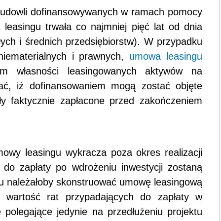
 budowli dofinansowywanych w ramach pomocy
a
leasingu trwała co najmniej pięć lat od dnia
ałych i średnich przedsiębiorstw). W przypadku
niematerialnych i prawnych,
umowa leasingu
iem własności leasingowanych aktywów na
tać, iż dofinansowaniem mogą zostać objęte
ały faktycznie zapłacone przed zakończeniem
mowy leasingu wykracza poza okres realizacji
e do zapłaty po wdrożeniu inwestycji zostaną
ku należałoby skonstruować umowę leasingową
 wartość rat przypadających do zapłaty w
ie polegające jedynie na przedłużeniu projektu