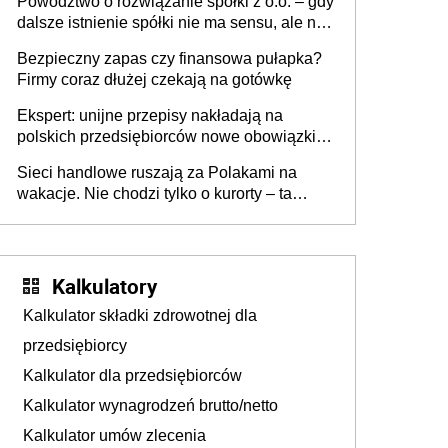
Powództwo o rozwiązanie spółki z o.o. – gdy
dalsze istnienie spółki nie ma sensu, ale nie
wszyscy wspólnicy są tego zdania
Bezpieczny zapas czy finansowa pułapka?
Firmy coraz dłużej czekają na gotówkę
Ekspert: unijne przepisy nakładają na
polskich przedsiębiorców nowe obowiązki w
zakresie opakowań
Sieci handlowe ruszają za Polakami na
wakacje. Nie chodzi tylko o kurorty – ta
walka o portfele klientów dzieje się także
tam, gdzie wielu spędzi urlop po cichu
Kalkulatory
Kalkulator składki zdrowotnej dla
przedsiębiorcy
Kalkulator dla przedsiębiorców
Kalkulator wynagrodzeń brutto/netto
Kalkulator umów zlecenia