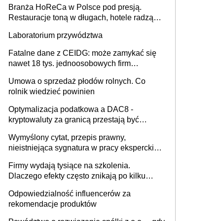
Branża HoReCa w Polsce pod presją.
Restauracje toną w długach, hotele radzą
sobie lepiej [GOŚĆ INFOR.PL]
Laboratorium przywództwa
Fatalne dane z CEIDG: może zamykać się
nawet 18 tys. jednoosobowych firm
miesięcznie
Umowa o sprzedaż płodów rolnych. Co
rolnik wiedzieć powinien
Optymalizacja podatkowa a DAC8 -
kryptowaluty za granicą przestają być
niewidoczne. I co dalej?
Wymyślony cytat, przepis prawny,
nieistniejąca sygnatura w pracy eksperckiej -
sam zakup ChatGPT to nie wdrożenie AI w
Firmy wydają tysiące na szkolenia.
firmie
Dlaczego efekty często znikają po kilku
tygodniach?
Odpowiedzialność influencerów za
rekomendacje produktów