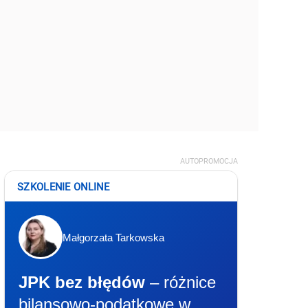
AUTOPROMOCJA
SZKOLENIE ONLINE
Małgorzata Tarkowska
JPK bez błędów
– różnice
bilansowo-podatkowe w