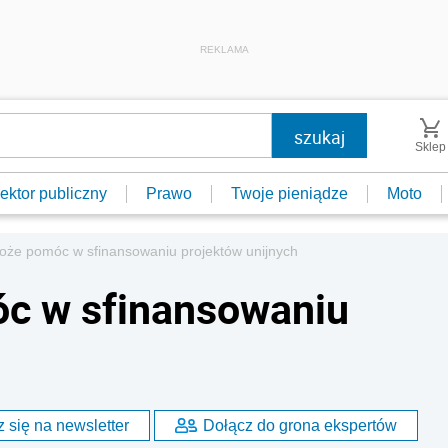
REKLAMA
Sklep
ektor publiczny
Prawo
Twoje pieniądze
Moto
oże pomóc w sfinansowaniu projektów unijnych
c w sfinansowaniu
 się na newsletter
Dołącz do grona ekspertów