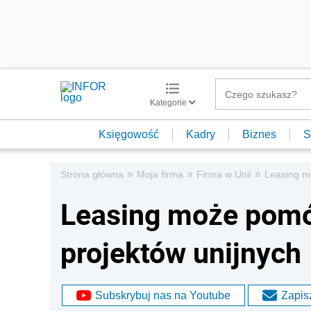
Kategorie
Księgowość
Kadry
Biznes
S
»
»
»
Strona główna
Moja firma
Firma w Unii
Leasing m
Leasing może pomó
projektów unijnych
Subskrybuj nas na Youtube
Zapisz