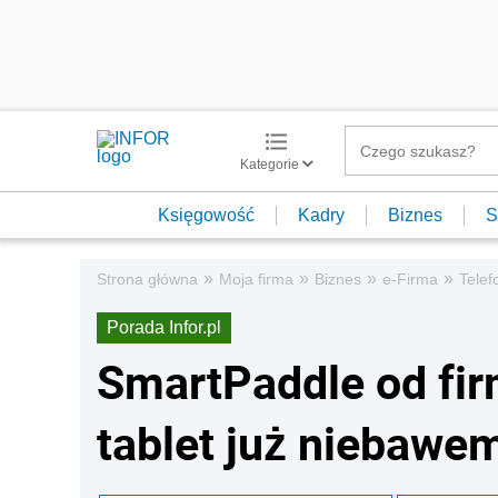
Kategorie
Księgowość
Kadry
Biznes
S
»
»
»
»
Strona główna
Moja firma
Biznes
e-Firma
Telef
Porada Infor.pl
SmartPaddle od fir
tablet już niebawe