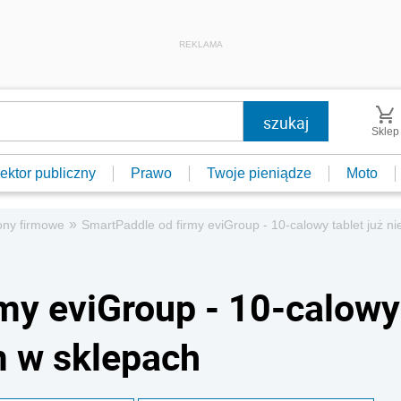
REKLAMA
Sklep
ektor publiczny
Prawo
Twoje pieniądze
Moto
»
ony firmowe
SmartPaddle od firmy eviGroup - 10-calowy tablet już 
my eviGroup - 10-calowy
m w sklepach