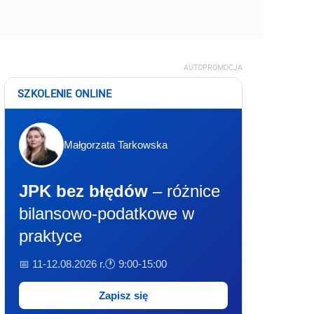
AUTOPROMOCJA
SZKOLENIE ONLINE
Małgorzata Tarkowska
JPK bez błędów
– różnice
bilansowo-podatkowe w
praktyce
📅 11-12.08.2026 r.
🕐 9:00-15:00
Zapisz się