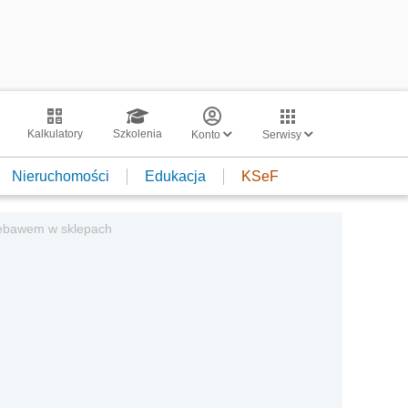
Kalkulatory
Szkolenia
Konto
Serwisy
Nieruchomości
Edukacja
KSeF
niebawem w sklepach