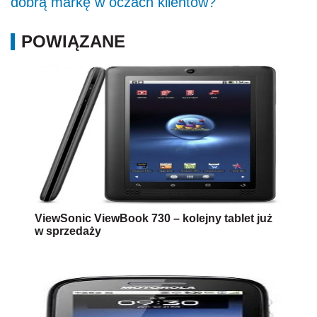
dobrą markę w oczach klientów?
POWIĄZANE
ViewSonic ViewBook 730 – kolejny tablet już
w sprzedaży