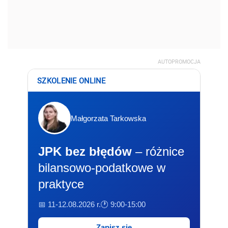
AUTOPROMOCJA
SZKOLENIE ONLINE
Małgorzata Tarkowska
JPK bez błędów
– różnice
bilansowo-podatkowe w
praktyce
📅 11-12.08.2026 r.
🕐 9:00-15:00
Zapisz się