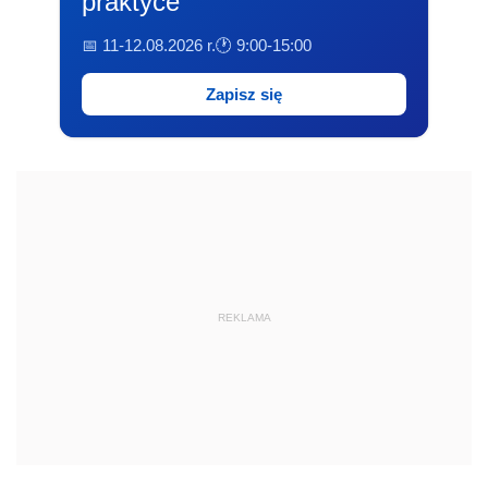
praktyce
📅 11-12.08.2026 r.
🕐 9:00-15:00
Zapisz się
REKLAMA