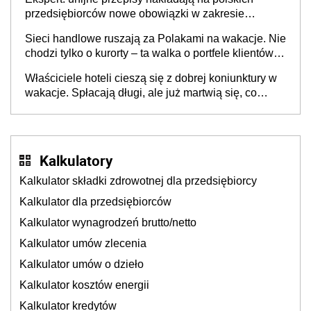
przedsiębiorców nowe obowiązki w zakresie
opakowań
Sieci handlowe ruszają za Polakami na wakacje. Nie
chodzi tylko o kurorty – ta walka o portfele klientów
dzieje się także tam, gdzie wielu spędzi urlop po
Właściciele hoteli cieszą się z dobrej koniunktury w
cichu
wakacje. Spłacają długi, ale już martwią się, co
będzie jesienią
Kalkulatory
Kalkulator składki zdrowotnej dla przedsiębiorcy
Kalkulator dla przedsiębiorców
Kalkulator wynagrodzeń brutto/netto
Kalkulator umów zlecenia
Kalkulator umów o dzieło
Kalkulator kosztów energii
Kalkulator kredytów