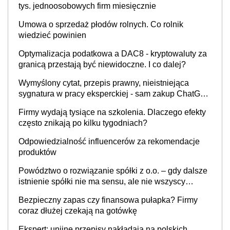
tys. jednoosobowych firm miesięcznie
Umowa o sprzedaż płodów rolnych. Co rolnik
wiedzieć powinien
Optymalizacja podatkowa a DAC8 - kryptowaluty za
granicą przestają być niewidoczne. I co dalej?
Wymyślony cytat, przepis prawny, nieistniejąca
sygnatura w pracy eksperckiej - sam zakup ChatGPT
to nie wdrożenie AI w firmie
Firmy wydają tysiące na szkolenia. Dlaczego efekty
często znikają po kilku tygodniach?
Odpowiedzialność influencerów za rekomendacje
produktów
Powództwo o rozwiązanie spółki z o.o. – gdy dalsze
istnienie spółki nie ma sensu, ale nie wszyscy
wspólnicy są tego zdania
Bezpieczny zapas czy finansowa pułapka? Firmy
coraz dłużej czekają na gotówkę
Ekspert: unijne przepisy nakładają na polskich