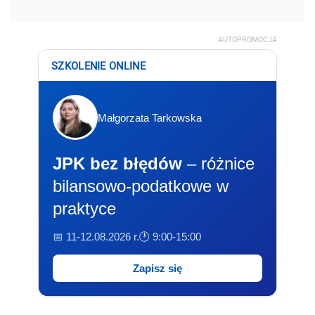
AUTOPROMOCJA
SZKOLENIE ONLINE
Małgorzata Tarkowska
JPK bez błędów
– różnice
bilansowo-podatkowe w
praktyce
📅 11-12.08.2026 r.
🕐 9:00-15:00
Zapisz się