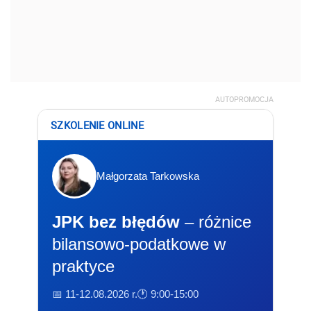
AUTOPROMOCJA
SZKOLENIE ONLINE
Małgorzata Tarkowska
JPK bez błędów
– różnice
bilansowo-podatkowe w
praktyce
📅 11-12.08.2026 r.
🕐 9:00-15:00