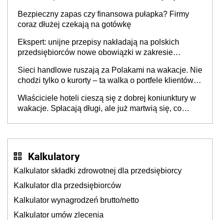
wspólnicy są tego zdania
Bezpieczny zapas czy finansowa pułapka? Firmy
coraz dłużej czekają na gotówkę
Ekspert: unijne przepisy nakładają na polskich
przedsiębiorców nowe obowiązki w zakresie
opakowań
Sieci handlowe ruszają za Polakami na wakacje. Nie
chodzi tylko o kurorty – ta walka o portfele klientów
dzieje się także tam, gdzie wielu spędzi urlop po
Właściciele hoteli cieszą się z dobrej koniunktury w
cichu
wakacje. Spłacają długi, ale już martwią się, co
będzie jesienią
Kalkulatory
Kalkulator składki zdrowotnej dla przedsiębiorcy
Kalkulator dla przedsiębiorców
Kalkulator wynagrodzeń brutto/netto
Kalkulator umów zlecenia