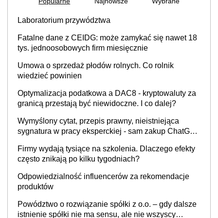
Popularne
Najnowsze
Wybrane
Laboratorium przywództwa
Fatalne dane z CEIDG: może zamykać się nawet 18
tys. jednoosobowych firm miesięcznie
Umowa o sprzedaż płodów rolnych. Co rolnik
wiedzieć powinien
Optymalizacja podatkowa a DAC8 - kryptowaluty za
granicą przestają być niewidoczne. I co dalej?
Wymyślony cytat, przepis prawny, nieistniejąca
sygnatura w pracy eksperckiej - sam zakup ChatGPT
to nie wdrożenie AI w firmie
Firmy wydają tysiące na szkolenia. Dlaczego efekty
często znikają po kilku tygodniach?
Odpowiedzialność influencerów za rekomendacje
produktów
Powództwo o rozwiązanie spółki z o.o. – gdy dalsze
istnienie spółki nie ma sensu, ale nie wszyscy