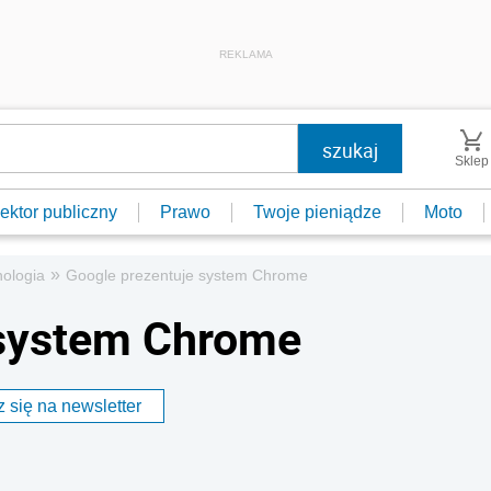
REKLAMA
Sklep
ektor publiczny
Prawo
Twoje pieniądze
Moto
»
ologia
Google prezentuje system Chrome
 system Chrome
 się na newsletter