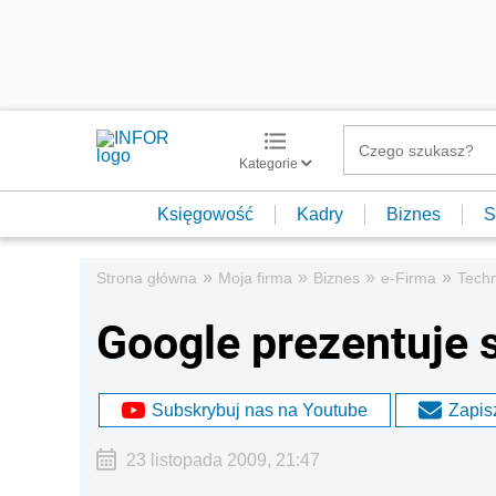
Kategorie
Księgowość
Kadry
Biznes
S
»
»
»
»
Strona główna
Moja firma
Biznes
e-Firma
Techn
Google prezentuje
Subskrybuj nas na Youtube
Zapisz
23 listopada 2009, 21:47