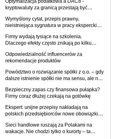
Optymalizacja podatkowa a DAC8 -
kryptowaluty za granicą przestają być
niewidoczne. I co dalej?
Wymyślony cytat, przepis prawny,
nieistniejąca sygnatura w pracy eksperckiej -
sam zakup ChatGPT to nie wdrożenie AI w
Firmy wydają tysiące na szkolenia.
firmie
Dlaczego efekty często znikają po kilku
tygodniach?
Odpowiedzialność influencerów za
rekomendacje produktów
Powództwo o rozwiązanie spółki z o.o. – gdy
dalsze istnienie spółki nie ma sensu, ale nie
wszyscy wspólnicy są tego zdania
Bezpieczny zapas czy finansowa pułapka?
Firmy coraz dłużej czekają na gotówkę
Ekspert: unijne przepisy nakładają na
polskich przedsiębiorców nowe obowiązki w
zakresie opakowań
Sieci handlowe ruszają za Polakami na
wakacje. Nie chodzi tylko o kurorty – ta
walka o portfele klientów dzieje się także