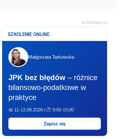
AUTOPROMOCJA
SZKOLENIE ONLINE
Małgorzata Tarkowska
JPK bez błędów
– różnice
bilansowo-podatkowe w
praktyce
📅 11-12.08.2026 r.
🕐 9:00-15:00
Zapisz się