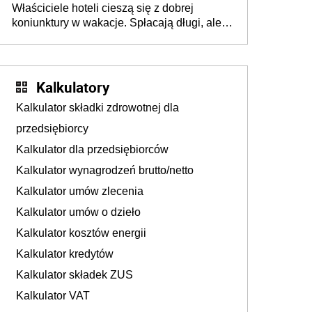
Właściciele hoteli cieszą się z dobrej
tam, gdzie wielu spędzi urlop po cichu
koniunktury w wakacje. Spłacają długi, ale
już martwią się, co będzie jesienią
Kalkulatory
Kalkulator składki zdrowotnej dla
przedsiębiorcy
Kalkulator dla przedsiębiorców
Kalkulator wynagrodzeń brutto/netto
Kalkulator umów zlecenia
Kalkulator umów o dzieło
Kalkulator kosztów energii
Kalkulator kredytów
Kalkulator składek ZUS
Kalkulator VAT