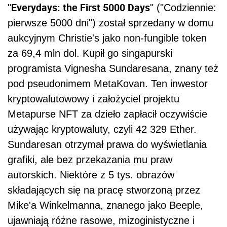
Everydays: the First 5000 Days
"
" ("Codziennie:
pierwsze 5000 dni") został sprzedany w domu
aukcyjnym Christie's jako non-fungible token
za 69,4 mln dol. Kupił go singapurski
programista Vignesha Sundaresana, znany też
pod pseudonimem MetaKovan. Ten inwestor
kryptowalutowowy i założyciel projektu
Metapurse NFT za dzieło zapłacił oczywiście
używając kryptowaluty, czyli 42 329 Ether.
Sundaresan otrzymał prawa do wyświetlania
grafiki, ale bez przekazania mu praw
autorskich. Niektóre z 5 tys. obrazów
składających się na pracę stworzoną przez
Mike'a Winkelmanna, znanego jako Beeple,
ujawniają różne rasowe, mizoginistyczne i