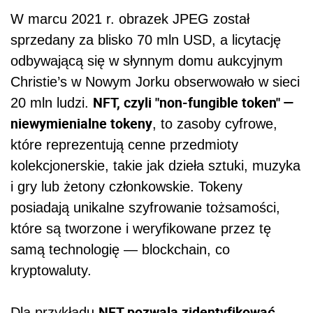
W marcu 2021 r. obrazek JPEG został
sprzedany za blisko 70 mln USD, a licytację
odbywającą się w słynnym domu aukcyjnym
Christie’s w Nowym Jorku obserwowało w sieci
NFT, czyli "non-fungible token" —
20 mln ludzi.
niewymienialne tokeny
, to zasoby cyfrowe,
które reprezentują cenne przedmioty
kolekcjonerskie, takie jak dzieła sztuki, muzyka
i gry lub żetony członkowskie. Tokeny
posiadają unikalne szyfrowanie tożsamości,
które są tworzone i weryfikowane przez tę
samą technologię — blockchain, co
kryptowaluty.
NFT pozwala zidentyfikować
Dla przykładu