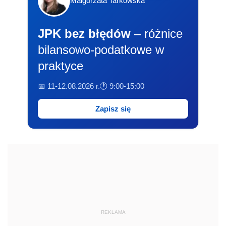
Małgorzata Tarkowska
JPK bez błędów
– różnice
bilansowo-podatkowe w
praktyce
📅 11-12.08.2026 r.
🕐 9:00-15:00
Zapisz się
REKLAMA