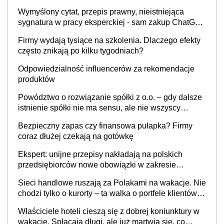
Wymyślony cytat, przepis prawny, nieistniejąca
sygnatura w pracy eksperckiej - sam zakup ChatGPT
to nie wdrożenie AI w firmie
Firmy wydają tysiące na szkolenia. Dlaczego efekty
często znikają po kilku tygodniach?
Odpowiedzialność influencerów za rekomendacje
produktów
Powództwo o rozwiązanie spółki z o.o. – gdy dalsze
istnienie spółki nie ma sensu, ale nie wszyscy
wspólnicy są tego zdania
Bezpieczny zapas czy finansowa pułapka? Firmy
coraz dłużej czekają na gotówkę
Ekspert: unijne przepisy nakładają na polskich
przedsiębiorców nowe obowiązki w zakresie
opakowań
Sieci handlowe ruszają za Polakami na wakacje. Nie
chodzi tylko o kurorty – ta walka o portfele klientów
dzieje się także tam, gdzie wielu spędzi urlop po
Właściciele hoteli cieszą się z dobrej koniunktury w
cichu
wakacje. Spłacają długi, ale już martwią się, co