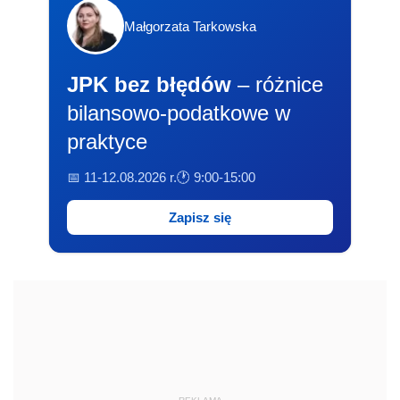
Małgorzata Tarkowska
JPK bez błędów
– różnice
bilansowo-podatkowe w
praktyce
📅 11-12.08.2026 r.
🕐 9:00-15:00
Zapisz się