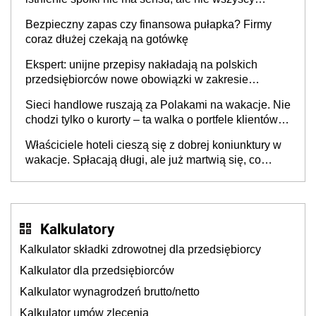
wspólnicy są tego zdania
Bezpieczny zapas czy finansowa pułapka? Firmy
coraz dłużej czekają na gotówkę
Ekspert: unijne przepisy nakładają na polskich
przedsiębiorców nowe obowiązki w zakresie
opakowań
Sieci handlowe ruszają za Polakami na wakacje. Nie
chodzi tylko o kurorty – ta walka o portfele klientów
dzieje się także tam, gdzie wielu spędzi urlop po
Właściciele hoteli cieszą się z dobrej koniunktury w
cichu
wakacje. Spłacają długi, ale już martwią się, co
będzie jesienią
Kalkulatory
Kalkulator składki zdrowotnej dla przedsiębiorcy
Kalkulator dla przedsiębiorców
Kalkulator wynagrodzeń brutto/netto
Kalkulator umów zlecenia