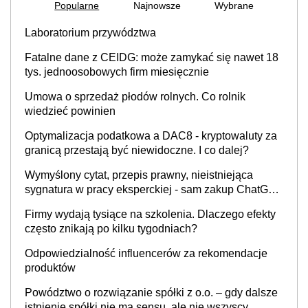
Popularne
Najnowsze
Wybrane
Laboratorium przywództwa
Fatalne dane z CEIDG: może zamykać się nawet 18
tys. jednoosobowych firm miesięcznie
Umowa o sprzedaż płodów rolnych. Co rolnik
wiedzieć powinien
Optymalizacja podatkowa a DAC8 - kryptowaluty za
granicą przestają być niewidoczne. I co dalej?
Wymyślony cytat, przepis prawny, nieistniejąca
sygnatura w pracy eksperckiej - sam zakup ChatGPT
to nie wdrożenie AI w firmie
Firmy wydają tysiące na szkolenia. Dlaczego efekty
często znikają po kilku tygodniach?
Odpowiedzialność influencerów za rekomendacje
produktów
Powództwo o rozwiązanie spółki z o.o. – gdy dalsze
istnienie spółki nie ma sensu, ale nie wszyscy