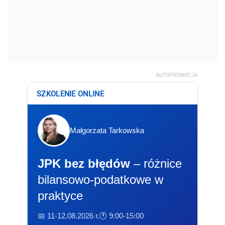
AUTOPROMOCJA
SZKOLENIE ONLINE
Małgorzata Tarkowska
JPK bez błędów
– różnice
bilansowo-podatkowe w
praktyce
📅 11-12.08.2026 r.
🕐 9:00-15:00