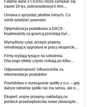
Fatalne dane z CEIDG: może zamykać się
nawet 18 tys. jednoosobowych firm
miesięcznie
Umowa o sprzedaż płodów rolnych. Co
rolnik wiedzieć powinien
Optymalizacja podatkowa a DAC8 -
kryptowaluty za granicą przestają być
niewidoczne. I co dalej?
Wymyślony cytat, przepis prawny,
nieistniejąca sygnatura w pracy eksperckiej -
sam zakup ChatGPT to nie wdrożenie AI w
Firmy wydają tysiące na szkolenia.
firmie
Dlaczego efekty często znikają po kilku
tygodniach?
Odpowiedzialność influencerów za
rekomendacje produktów
Powództwo o rozwiązanie spółki z o.o. – gdy
dalsze istnienie spółki nie ma sensu, ale nie
wszyscy wspólnicy są tego zdania
Ekspert: unijne przepisy nakładają na
polskich przedsiębiorców nowe obowiązki w
zakresie opakowań