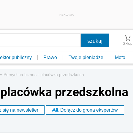
REKLAMA
Sklep
ektor publiczny
Prawo
Twoje pieniądze
Moto
»
Pomysł na biznes - placówka przedszkolna
 placówka przedszkolna
 się na newsletter
Dołącz do grona ekspertów