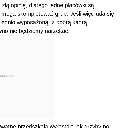
łą opinię, dlatego jedne placówki są
e mogą skompletować grup. Jeśli więc uda się
iednio wyposażoną, z dobrą kadrą
wno nie będziemy narzekać.
REKLAMA
ywatne przedszkola wyrastają jak grzyby po