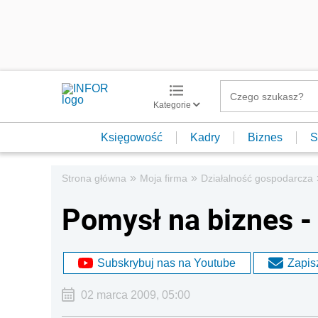
Kategorie
Księgowość
Kadry
Biznes
S
»
»
Strona główna
Moja firma
Działalność gospodarcza
Pomysł na biznes -
Subskrybuj nas na Youtube
Zapisz
02 marca 2009, 05:00