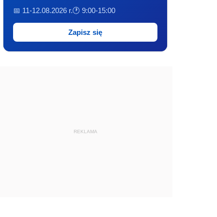
📅 11-12.08.2026 r.
🕐 9:00-15:00
Zapisz się
REKLAMA