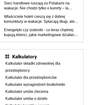
Sieci handlowe ruszają za Polakami na
wakacje. Nie chodzi tylko o kurorty – ta
walka o portfele klientów dzieje się także
Właściciele hoteli cieszą się z dobrej
tam, gdzie wielu spędzi urlop po cichu
koniunktury w wakacje. Spłacają długi, ale
już martwią się, co będzie jesienią
Energetyki czy izotoniki - co teraz chętniej
kupują klienci, jakie marketingowe działania
podejmują sklepy
Kalkulatory
Kalkulator składki zdrowotnej dla
przedsiębiorcy
Kalkulator dla przedsiębiorców
Kalkulator wynagrodzeń brutto/netto
Kalkulator umów zlecenia
Kalkulator umów o dzieło