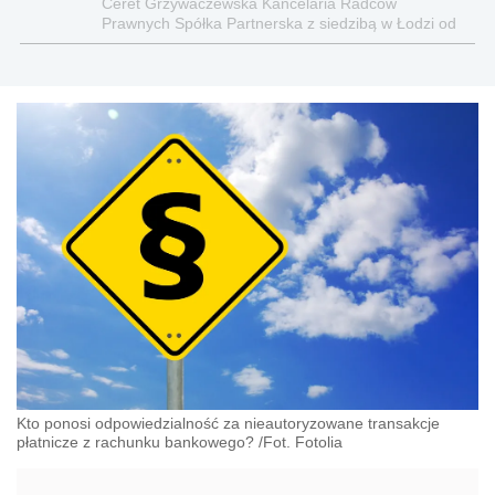
Ceret Grzywaczewska Kancelaria Radców
Prawnych Spółka Partnerska z siedzibą w Łodzi od
ponad 25 lat świadczy usługi prawne na rzecz
przedsiębiorców, organizacji pozarządowych oraz
klientów indywidualnych.
Kto ponosi odpowiedzialność za nieautoryzowane transakcje
płatnicze z rachunku bankowego? /Fot. Fotolia