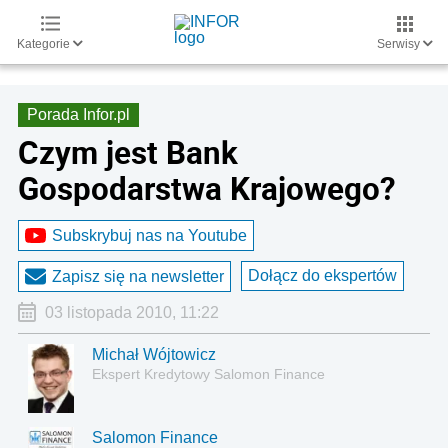
Kategorie
Serwisy
Porada Infor.pl
Czym jest Bank
Gospodarstwa Krajowego?
Subskrybuj nas na Youtube
Dołącz do ekspertów
Zapisz się na newsletter
03 listopada 2010, 11:22
Michał Wójtowicz
Ekspert Kredytowy Salomon Finance
Salomon Finance