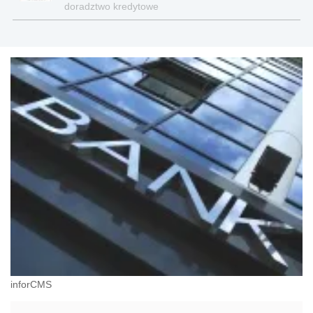
doradztwo kredytowe
inforCMS