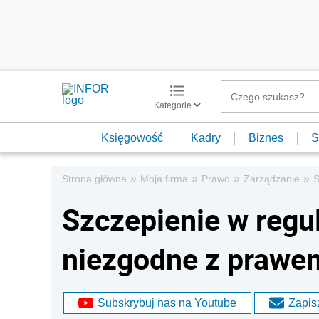
Kategorie
Księgowość
Kadry
Biznes
S
»
»
»
»
Strona główna
Moja firma
Prawo
Zarządzanie
S
Szczepienie w regu
niezgodne z prawe
Subskrybuj nas na Youtube
Zapisz