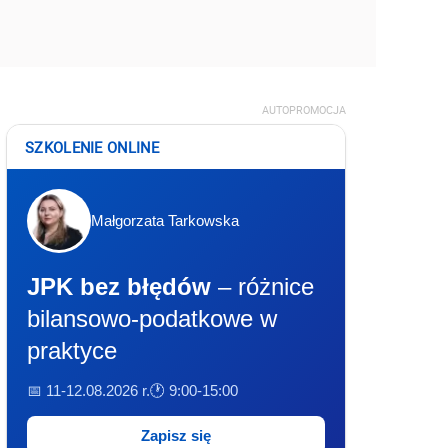
AUTOPROMOCJA
SZKOLENIE ONLINE
Małgorzata Tarkowska
JPK bez błędów
– różnice
bilansowo-podatkowe w
praktyce
📅 11-12.08.2026 r.
🕐 9:00-15:00
Zapisz się