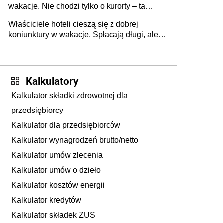
wakacje. Nie chodzi tylko o kurorty – ta
walka o portfele klientów dzieje się także
Właściciele hoteli cieszą się z dobrej
tam, gdzie wielu spędzi urlop po cichu
koniunktury w wakacje. Spłacają długi, ale
już martwią się, co będzie jesienią
Kalkulatory
Kalkulator składki zdrowotnej dla
przedsiębiorcy
Kalkulator dla przedsiębiorców
Kalkulator wynagrodzeń brutto/netto
Kalkulator umów zlecenia
Kalkulator umów o dzieło
Kalkulator kosztów energii
Kalkulator kredytów
Kalkulator składek ZUS