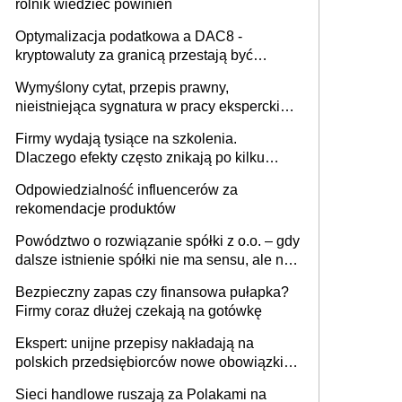
rolnik wiedzieć powinien
Optymalizacja podatkowa a DAC8 -
kryptowaluty za granicą przestają być
niewidoczne. I co dalej?
Wymyślony cytat, przepis prawny,
nieistniejąca sygnatura w pracy eksperckiej -
sam zakup ChatGPT to nie wdrożenie AI w
Firmy wydają tysiące na szkolenia.
firmie
Dlaczego efekty często znikają po kilku
tygodniach?
Odpowiedzialność influencerów za
rekomendacje produktów
Powództwo o rozwiązanie spółki z o.o. – gdy
dalsze istnienie spółki nie ma sensu, ale nie
wszyscy wspólnicy są tego zdania
Bezpieczny zapas czy finansowa pułapka?
Firmy coraz dłużej czekają na gotówkę
Ekspert: unijne przepisy nakładają na
polskich przedsiębiorców nowe obowiązki w
zakresie opakowań
Sieci handlowe ruszają za Polakami na