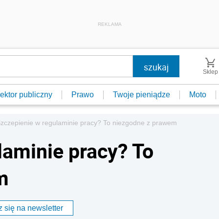
REKLAMA
Sklep
ektor publiczny
Prawo
Twoje pieniądze
Moto
zczepienie w regulaminie pracy? To niezgodne z prawem
laminie pracy? To
m
 się na newsletter