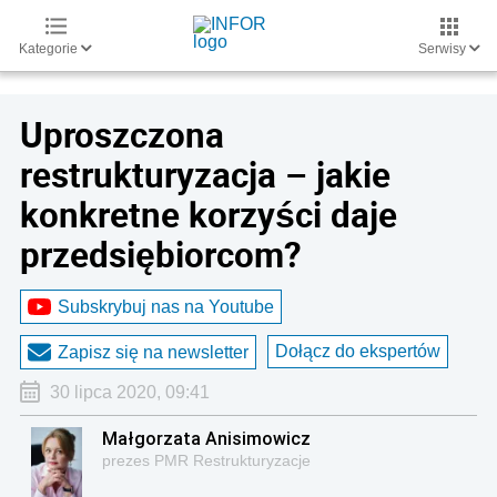
Kategorie
Serwisy
Uproszczona
restrukturyzacja – jakie
konkretne korzyści daje
przedsiębiorcom?
Subskrybuj nas na Youtube
Dołącz do ekspertów
Zapisz się na newsletter
30 lipca 2020, 09:41
Małgorzata Anisimowicz
prezes PMR Restrukturyzacje