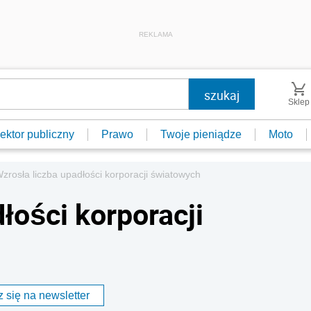
REKLAMA
Sklep
ektor publiczny
Prawo
Twoje pieniądze
Moto
zrosła liczba upadłości korporacji światowych
łości korporacji
 się na newsletter