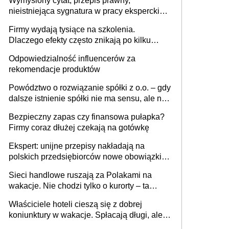
Wymyślony cytat, przepis prawny,
nieistniejąca sygnatura w pracy eksperckiej -
sam zakup ChatGPT to nie wdrożenie AI w
Firmy wydają tysiące na szkolenia.
firmie
Dlaczego efekty często znikają po kilku
tygodniach?
Odpowiedzialność influencerów za
rekomendacje produktów
Powództwo o rozwiązanie spółki z o.o. – gdy
dalsze istnienie spółki nie ma sensu, ale nie
wszyscy wspólnicy są tego zdania
Bezpieczny zapas czy finansowa pułapka?
Firmy coraz dłużej czekają na gotówkę
Ekspert: unijne przepisy nakładają na
polskich przedsiębiorców nowe obowiązki w
zakresie opakowań
Sieci handlowe ruszają za Polakami na
wakacje. Nie chodzi tylko o kurorty – ta
walka o portfele klientów dzieje się także
Właściciele hoteli cieszą się z dobrej
tam, gdzie wielu spędzi urlop po cichu
koniunktury w wakacje. Spłacają długi, ale
już martwią się, co będzie jesienią