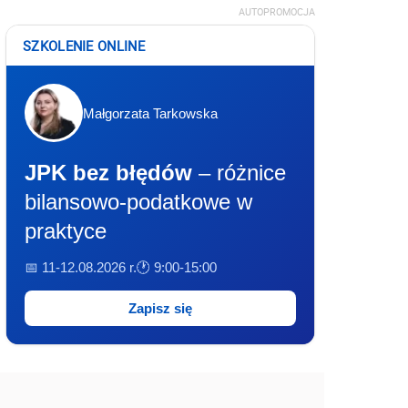
AUTOPROMOCJA
SZKOLENIE ONLINE
Małgorzata Tarkowska
JPK bez błędów
– różnice
bilansowo-podatkowe w
praktyce
📅 11-12.08.2026 r.
🕐 9:00-15:00
Zapisz się