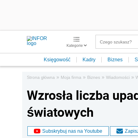
Kategorie
Księgowość
Kadry
Biznes
S
»
»
»
»
Strona główna
Moja firma
Biznes
Wiadomości
W
Wzrosła liczba upad
światowych
Subskrybuj nas na Youtube
Zapisz