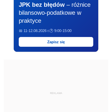
JPK bez błędów
– różnice
bilansowo-podatkowe w
praktyce
📅 11-12.08.2026 r.
🕐 9:00-15:00
Zapisz się
REKLAMA