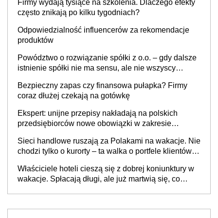
Firmy wydają tysiące na szkolenia. Dlaczego efekty
często znikają po kilku tygodniach?
Odpowiedzialność influencerów za rekomendacje
produktów
Powództwo o rozwiązanie spółki z o.o. – gdy dalsze
istnienie spółki nie ma sensu, ale nie wszyscy
wspólnicy są tego zdania
Bezpieczny zapas czy finansowa pułapka? Firmy
coraz dłużej czekają na gotówkę
Ekspert: unijne przepisy nakładają na polskich
przedsiębiorców nowe obowiązki w zakresie
opakowań
Sieci handlowe ruszają za Polakami na wakacje. Nie
chodzi tylko o kurorty – ta walka o portfele klientów
dzieje się także tam, gdzie wielu spędzi urlop po
Właściciele hoteli cieszą się z dobrej koniunktury w
cichu
wakacje. Spłacają długi, ale już martwią się, co
będzie jesienią