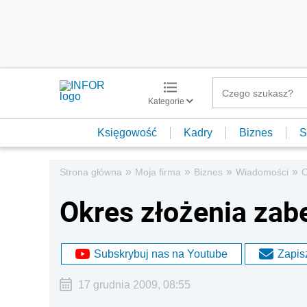
Kategorie
Księgowość
Kadry
Biznes
S
»
»
»
»
Strona główna
Moja firma
Biznes
Wiadomości
O
Okres złożenia za
Subskrybuj nas na Youtube
Zapisz
17 grudnia 2009, 08:55