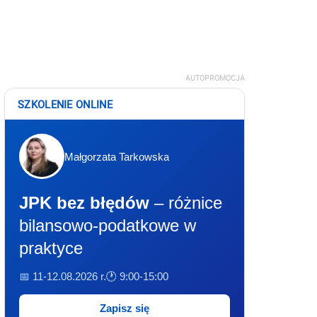
AUTOPROMOCJA
SZKOLENIE ONLINE
Małgorzata Tarkowska
JPK bez błędów
– różnice
bilansowo-podatkowe w
praktyce
📅 11-12.08.2026 r.
🕐 9:00-15:00
Zapisz się