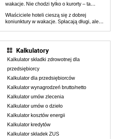
wakacje. Nie chodzi tylko o kurorty – ta
walka o portfele klientów dzieje się także
Właściciele hoteli cieszą się z dobrej
tam, gdzie wielu spędzi urlop po cichu
koniunktury w wakacje. Spłacają długi, ale
już martwią się, co będzie jesienią
Kalkulatory
Kalkulator składki zdrowotnej dla
przedsiębiorcy
Kalkulator dla przedsiębiorców
Kalkulator wynagrodzeń brutto/netto
Kalkulator umów zlecenia
Kalkulator umów o dzieło
Kalkulator kosztów energii
Kalkulator kredytów
Kalkulator składek ZUS