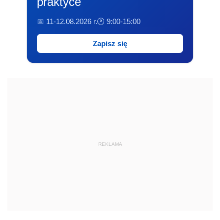
praktyce
📅 11-12.08.2026 r.
🕐 9:00-15:00
Zapisz się
REKLAMA