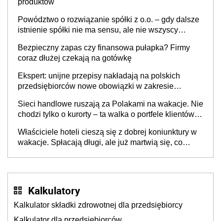
produktów
Powództwo o rozwiązanie spółki z o.o. – gdy dalsze
istnienie spółki nie ma sensu, ale nie wszyscy
wspólnicy są tego zdania
Bezpieczny zapas czy finansowa pułapka? Firmy
coraz dłużej czekają na gotówkę
Ekspert: unijne przepisy nakładają na polskich
przedsiębiorców nowe obowiązki w zakresie
opakowań
Sieci handlowe ruszają za Polakami na wakacje. Nie
chodzi tylko o kurorty – ta walka o portfele klientów
dzieje się także tam, gdzie wielu spędzi urlop po
Właściciele hoteli cieszą się z dobrej koniunktury w
cichu
wakacje. Spłacają długi, ale już martwią się, co
będzie jesienią
Kalkulatory
Kalkulator składki zdrowotnej dla przedsiębiorcy
Kalkulator dla przedsiębiorców